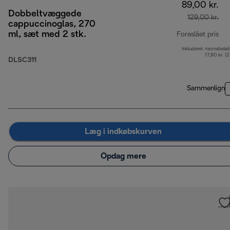
89,00 kr.
Dobbeltvæggede
129,00 kr.
cappuccinoglas, 270
ml, sæt med 2 stk.
Foreslået pris
Inkluderet momsbelø
opr
17,80 kr. (
DLSC311
Sammenlign
Læg i indkøbskurven
Opdag mere