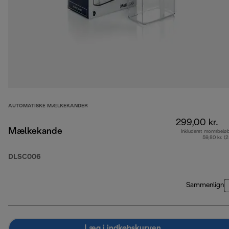
AUTOMATISKE MÆLKEKANDER
299,00 kr.
Mælkekande
Inkluderet momsbelø
59,80 kr. (
DLSC006
Sammenlign
Læg i indkøbskurven