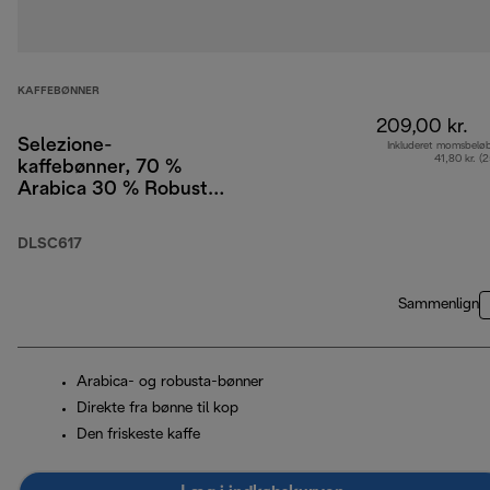
KAFFEBØNNER
209,00 kr.
Selezione-
Inkluderet momsbelø
41,80 kr. (
kaffebønner, 70 %
Arabica 30 % Robusta,
1 kg
DLSC617
Sammenlign
Arabica- og robusta-bønner
Direkte fra bønne til kop
Den friskeste kaffe