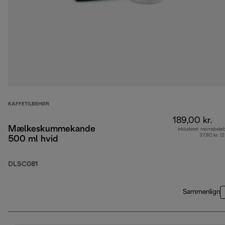
KAFFETILBEHØR
189,00 kr.
Mælkeskummekande
Inkluderet momsbelø
37,80 kr. (
500 ml hvid
DLSC081
Sammenlign