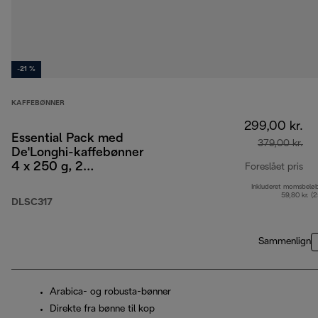
-21 %
KAFFEBØNNER
299,00 kr.
Essential Pack med
379,00 kr.
De'Longhi-kaffebønner
4 x 250 g, 2
Foreslået pris
cappuccinoglas og
Inkluderet momsbelø
opr
vandfilter
59,80 kr. (
DLSC317
Sammenlign
Arabica- og robusta-bønner
Direkte fra bønne til kop