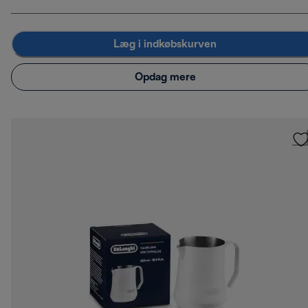
Læg i indkøbskurven
Opdag mere