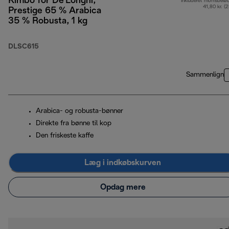
Kimbo for De'Longhi,
Inkluderet momsbelø
41,80 kr. (
Prestige 65 % Arabica
35 % Robusta, 1 kg
DLSC615
Sammenlign
Arabica- og robusta-bønner
Direkte fra bønne til kop
Den friskeste kaffe
Læg i indkøbskurven
Opdag mere