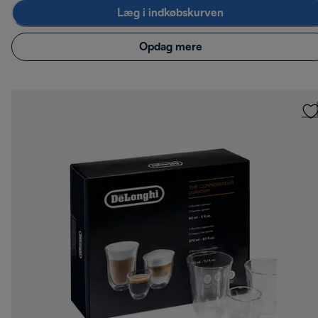
Læg i indkøbskurven
Opdag mere