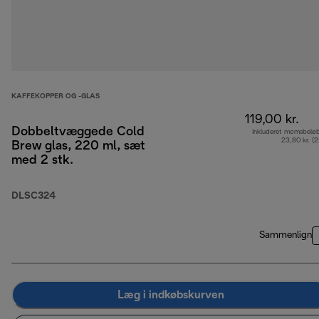
KAFFEKOPPER OG -GLAS
119,00 kr.
Dobbeltvæggede Cold
Inkluderet momsbelø
23,80 kr. (
Brew glas, 220 ml, sæt
med 2 stk.
DLSC324
Sammenlign
Læg i indkøbskurven