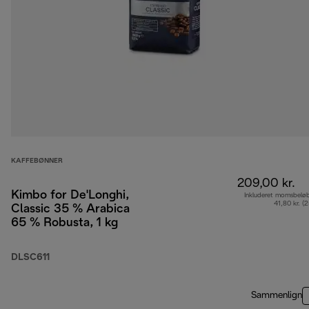
KAFFEBØNNER
209,00 kr.
Kimbo for De'Longhi,
Inkluderet momsbelø
41,80 kr. (
Classic 35 % Arabica
65 % Robusta, 1 kg
DLSC611
Sammenlign