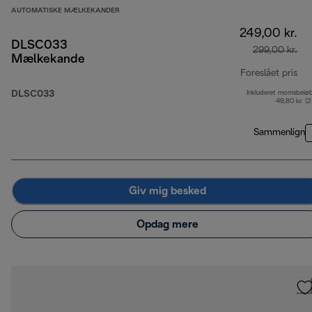
AUTOMATISKE MÆLKEKANDER
249,00 kr.
DLSC033
299,00 kr.
Mælkekande
Foreslået pris
DLSC033
Inkluderet momsbelø
opr
49,80 kr. (
Sammenlign
Giv mig besked
Opdag mere