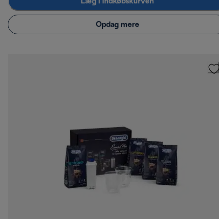
Læg i indkøbskurven
Opdag mere