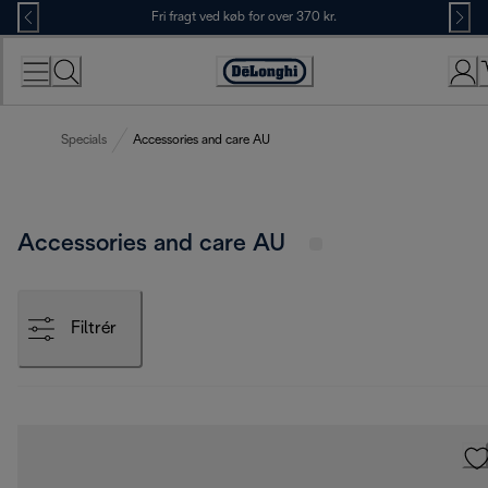
Skip
Fri fragt ved køb for over 370 kr.
to
Content
Accessibility
Statement
Specials
Accessories and care AU
Accessories and care AU
Filtrér