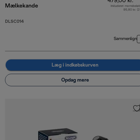
479,00 kr.
Mælkekande
Inkluderet momsbelø
95,80 kr. (
DLSC014
Sammenlign
Læg i indkøbskurven
Opdag mere