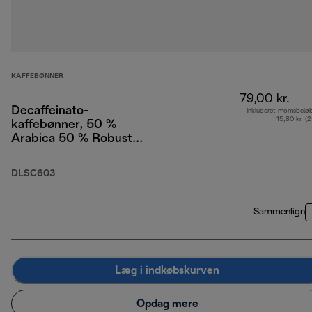
KAFFEBØNNER
79,00 kr.
Decaffeinato-
Inkluderet momsbelø
15,80 kr. (
kaffebønner, 50 %
Arabica 50 % Robusta,
250 g
DLSC603
Sammenlign
Læg i indkøbskurven
Opdag mere