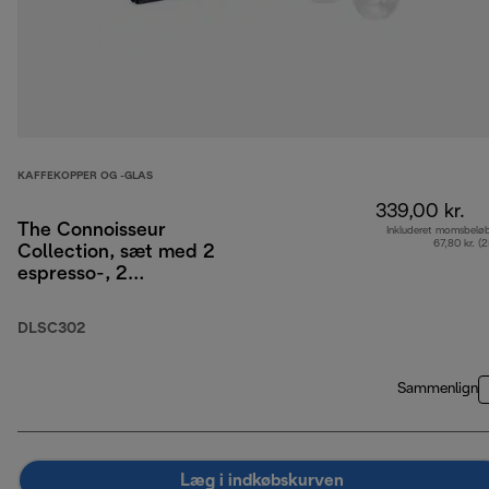
KAFFEKOPPER OG -GLAS
339,00 kr.
The Connoisseur
Inkluderet momsbelø
67,80 kr. (
Collection, sæt med 2
espresso-, 2
cappuccino-, 2
lattemacchiato-
DLSC302
dobbeltvægsglas
Sammenlign
Læg i indkøbskurven