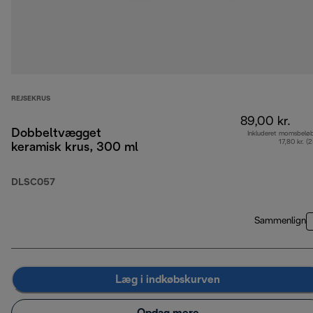
REJSEKRUS
89,00 kr.
Dobbeltvægget
Inkluderet momsbelø
17,80 kr. (
keramisk krus, 300 ml
DLSC057
Sammenlign
Læg i indkøbskurven