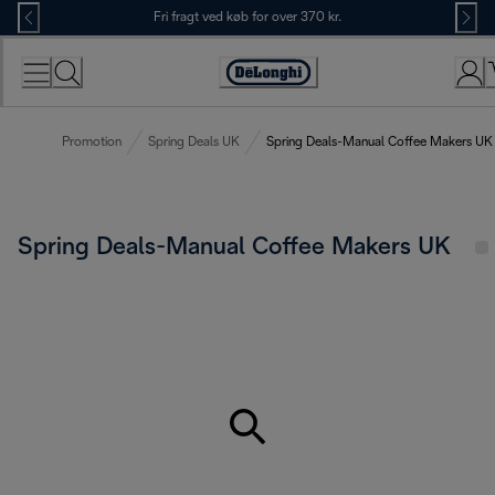
Skip
Fri fragt ved køb for over 370 kr.
to
Content
Accessibility
Statement
Promotion
Spring Deals UK
Spring Deals-Manual Coffee Makers UK
Spring Deals-Manual Coffee Makers UK