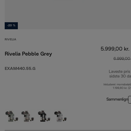
-20 %
RIVELIA
5.999,00 kr.
Rivelia Pebble Grey
6.999,00 
EXAM440.55.G
Laveste pris
sidste 30 d
Inkluderet momsbelø
1.199,80 kr. (
Sammenlign