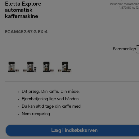
Eletta Explore
Inkluderet momsbelø
1.879,80 kr. (
automatisk
kaffemaskine
ECAM452.67.G EX:4
Sammenlign
Dit præg. Din kaffe. Din måde.
Fjernbetjening lige ved hånden
Du kan altid tage din kaffe med
Nem rengøring
Læg i indkøbskurven