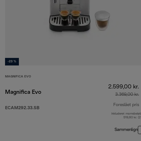
-23 %
MAGNIFICA EVO
2.599,00 kr.
Magnifica Evo
3.369,00 kr.
Foreslået pris
ECAM292.33.SB
Inkluderet momsbelø
o
519,80 kr. (
Sammenlign