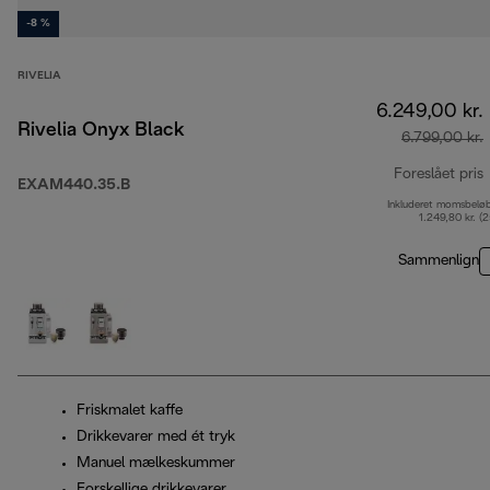
-8 %
RIVELIA
6.249,00 kr.
Rivelia Onyx Black
6.799,00 kr.
Foreslået pris
EXAM440.35.B
Inkluderet momsbelø
o
1.249,80 kr. (
Sammenlign
Friskmalet kaffe
Drikkevarer med ét tryk
Manuel mælkeskummer
Forskellige drikkevarer