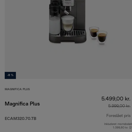
-8 %
MAGNIFICA PLUS
5.499,00 kr.
Magnifica Plus
5.999,00 kr.
Foreslået pris
ECAM320.70.TB
Inkluderet momsbelø
1.099,80 kr. (