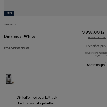
-29 %
DINAMICA
3.999,00 kr.
Dinamica, White
5.619,00 kr.
Foreslået pris
ECAM350.35.W
Inkluderet momsbelø
o
799,80 kr. (
Sammenlign
Din kaffe med et enkelt tryk
Bredt udvalg af opskrifter