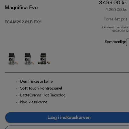
3.499,00 kr.
Magnifica Evo
4.269,00 kr.
Foreslået pris
ECAM292.81.B EX:1
Inkluderet momsbelø
o
699,80 kr. (
Sammenlign
Den friskeste kaffe
Soft touch-kontrolpanel
LatteCrema Hot Teknologi
Nyd klassikerne
Læg i indkøbskurven