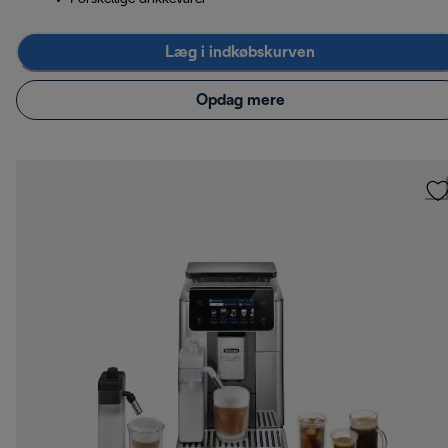
Læg i indkøbskurven
Opdag mere