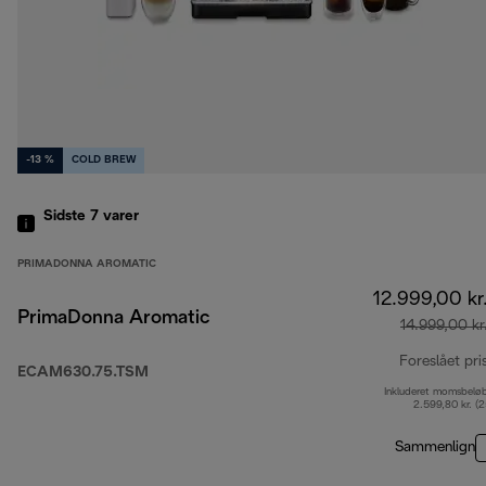
-13 %
COLD BREW
Sidste 7
varer
PRIMADONNA AROMATIC
12.999,00 kr
PrimaDonna Aromatic
14.999,00 kr
Foreslået pri
ECAM630.75.TSM
Inkluderet momsbelø
2.599,80 kr. (
Sammenlign