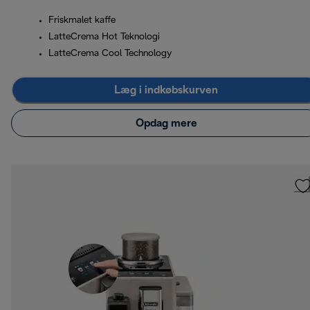
Friskmalet kaffe
LatteCrema Hot Teknologi
LatteCrema Cool Technology
Læg i indkøbskurven
Opdag mere