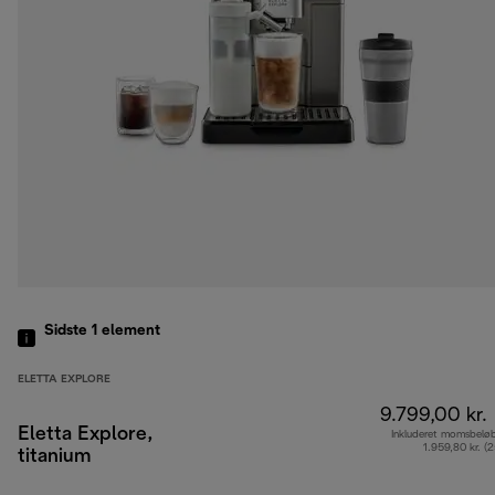
Sidste 1
element
ELETTA EXPLORE
9.799,00 kr.
Eletta Explore,
Inkluderet momsbelø
1.959,80 kr. (
titanium