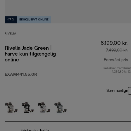
-17 %
EKSKLUSIVT ONLINE
RIVELIA
6.199,00 kr.
Rivelia Jade Green |
7.499,00 kr.
Farve kun tilgængelig
online
Foreslået pris
Inkluderet momsbelø
o
1.239,80 kr. (
EXAM441.55.GR
Sammenlign
Friskmalet kaffe