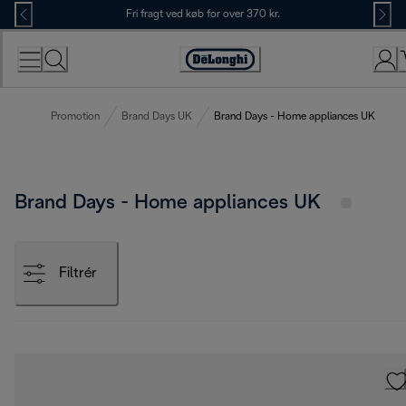
Skip
Fri fragt ved køb for over 370 kr.
to
Content
Accessibility
Statement
Promotion
Brand Days UK
Brand Days - Home appliances UK
Brand Days - Home appliances UK
Filtrér