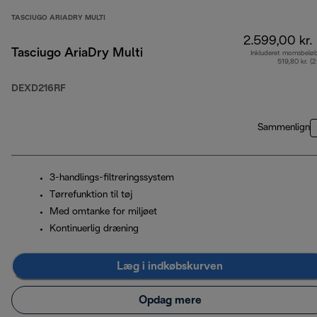
TASCIUGO ARIADRY MULTI
2.599,00 kr.
Tasciugo AriaDry Multi
Inkluderet momsbelø
519,80 kr. (
DEXD216RF
Sammenlign
3-handlings-filtreringssystem
Tørrefunktion til tøj
Med omtanke for miljøet
Kontinuerlig dræning
Læg i indkøbskurven
Opdag mere