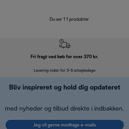
Du ser 1 1 produkter
Fri fragt ved køb for over 370 kr.
R
Levering inden for 3-6 arbejdsdage
Problemfri re
Bliv inspireret og hold dig opdateret
med nyheder og tilbud direkte i indbakken.
Jeg vil gerne modtage e-mails