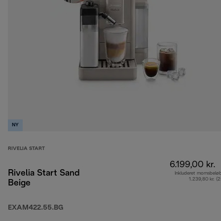
NY
RIVELIA START
6.199,00 kr.
Rivelia Start Sand
Inkluderet momsbelø
1.239,80 kr. (
Beige
EXAM422.55.BG