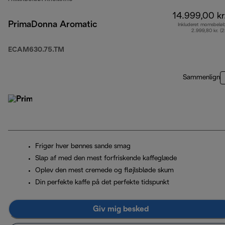
14.999,00 kr
PrimaDonna Aromatic
Inkluderet momsbelø
2.999,80 kr. (
ECAM630.75.TM
Sammenlign
Frigør hver bønnes sande smag
Slap af med den mest forfriskende kaffeglæde
Oplev den mest cremede og fløjlsbløde skum
Din perfekte kaffe på det perfekte tidspunkt
Giv mig besked