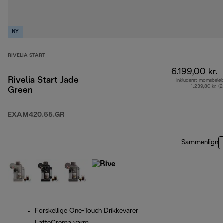
NY
RIVELIA START
6.199,00 kr.
Rivelia Start Jade
Inkluderet momsbelø
1.239,80 kr. (
Green
EXAM420.55.GR
Sammenlign
Forskellige One-Touch Drikkevarer
LatteCrema varm