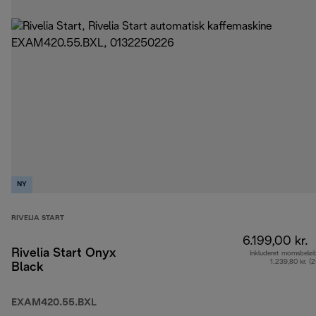
NY
RIVELIA START
6.199,00 kr.
Rivelia Start Onyx
Inkluderet momsbelø
1.239,80 kr. (
Black
EXAM420.55.BXL