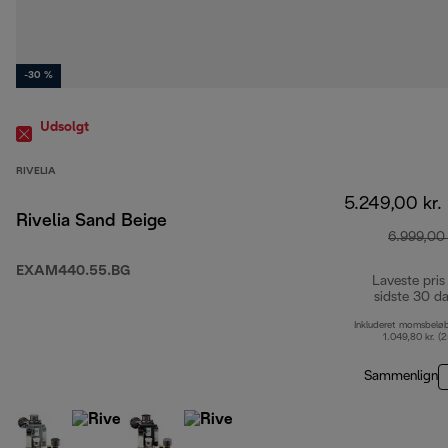
-30 %
Udsolgt
RIVELIA
5.249,00 kr.
Rivelia Sand Beige
6.999,00 
EXAM440.55.BG
Laveste pris
sidste 30 d
Inkluderet momsbelø
1.049,80 kr. (
Sammenlign