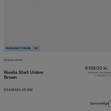
EKSKLUSIVT ONLINE
NY
RIVELIA START
6.199,00 kr.
Rivelia Start Umber
Inkluderet momsbelø
1.239,80 kr. (
Brown
EXAM420.55.BW
Sammenlign