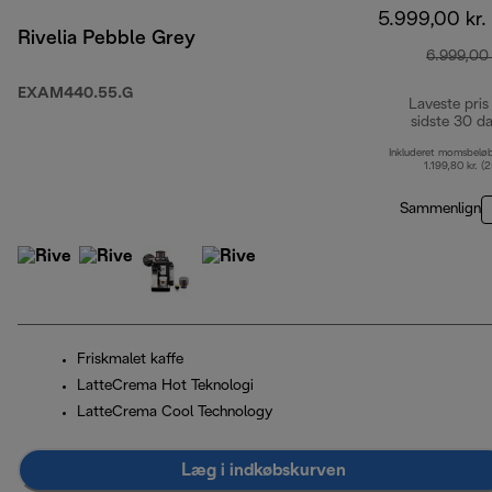
5.999,00 kr.
Rivelia Pebble Grey
6.999,00 
EXAM440.55.G
Laveste pris
sidste 30 d
Inkluderet momsbelø
1.199,80 kr. (
Sammenlign
Friskmalet kaffe
LatteCrema Hot Teknologi
LatteCrema Cool Technology
Læg i indkøbskurven