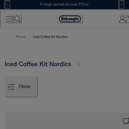
Skip
Fri fragt ved køb for over 370 kr.
to
Content
Accessibility
Statement
Promo
Iced Coffee Kit Nordics
Iced Coffee Kit Nordics
Filtrér