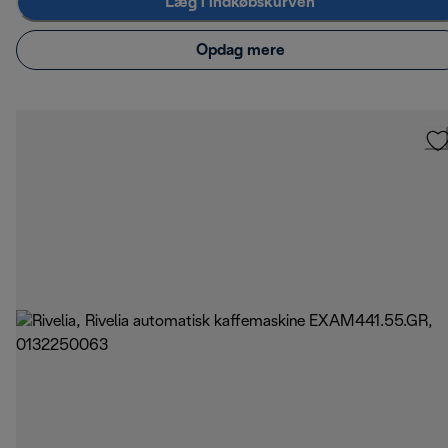
Læg i indkøbskurven
Opdag mere