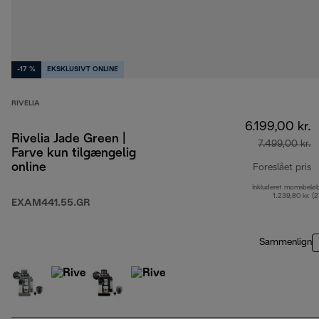
-17 %
EKSKLUSIVT ONLINE
RIVELIA
6.199,00 kr.
Rivelia Jade Green |
7.499,00 kr.
Farve kun tilgængelig
online
Foreslået pris
Inkluderet momsbelø
o
1.239,80 kr. (
EXAM441.55.GR
Sammenlign