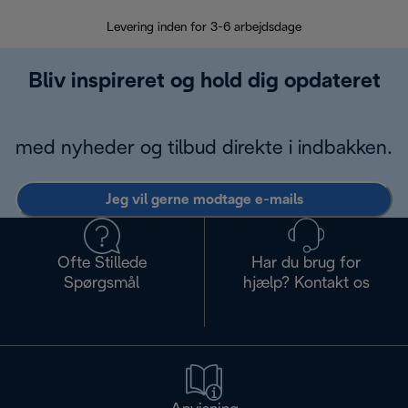
Levering inden for 3-6 arbejdsdage
Problemfri re
Bliv inspireret og hold dig opdateret
med nyheder og tilbud direkte i indbakken.
Jeg vil gerne modtage e-mails
Ofte Stillede
Har du brug for
Spørgsmål
hjælp? Kontakt os