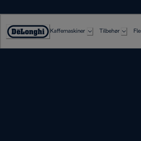
Skip
to
Content
Kaffemaskiner
Tilbehør
Fle
Accessibility
Statement