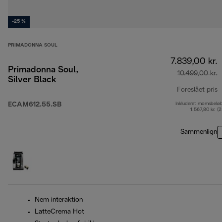
-25 %
PRIMADONNA SOUL
7.839,00 kr.
Primadonna Soul,
10.499,00 kr.
Silver Black
Foreslået pris
ECAM612.55.SB
Inkluderet momsbelø
o
1.567,80 kr. (
Sammenlign
Nem interaktion
LatteCrema Hot