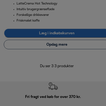
LatteCrema Hot Technology
Intuitiv brugergrænseflade
Forskellige drikkevarer
Friskmalet kaffe
Læg i indkøbskurven
Opdag mere
Du ser 3 3 produkter
Fri fragt ved køb for over 370 kr.
R