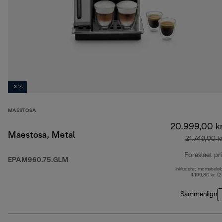
-3 %
MAESTOSA
20.999,00 kr
Maestosa, Metal
21.749,00 kr
Foreslået pr
EPAM960.75.GLM
Inkluderet momsbelø
4.199,80 kr. (
Sammenlign