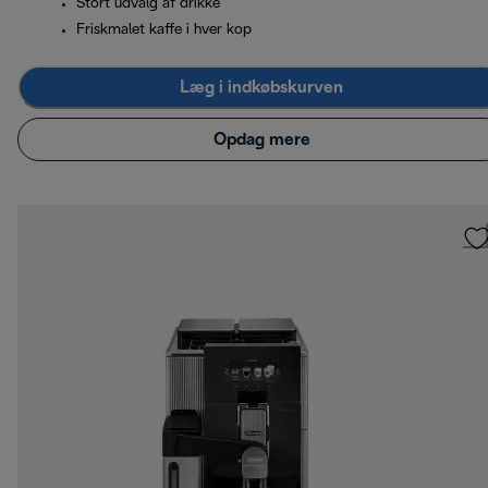
Stort udvalg af drikke
Friskmalet kaffe i hver kop
Læg i indkøbskurven
Opdag mere