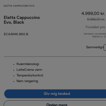
ELETTA CAPPUCCINO EVO
4.999,00 kr.
Eletta Cappuccino
6.699,00 kr.
Evo, Black
Foreslået pris
ECAM46.860.B
Inkluderet momsbelø
999,80 kr. (
Sammenlign
Kværnteknologi
LatteCrema varm
Temperaturkontrol
Nem rengøring
Giv mig besked
Opdag mere