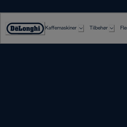
Skip
to
Content
Kaffemaskiner
Tilbehør
Fle
Accessibility
Statement