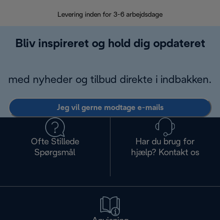
Levering inden for 3-6 arbejdsdage
Problemfri re
Bliv inspireret og hold dig opdateret
med nyheder og tilbud direkte i indbakken.
Jeg vil gerne modtage e-mails
Ofte Stillede
Har du brug for
Spørgsmål
hjælp? Kontakt os