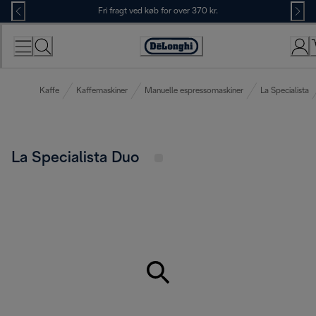
Skip
Fri fragt ved køb for over 370 kr.
to
Content
Accessibility
Statement
Kaffe
Kaffemaskiner
Manuelle espressomaskiner
La Specialista
La Specialista Duo