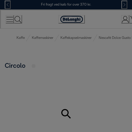
Skip
Fri fragt ved køb for over 370 kr.
to
Content
Accessibility
Statement
Kaffe
Kaffemaskiner
Kaffekapselmaskiner
Nescafé Dolce Gusto 
Circolo