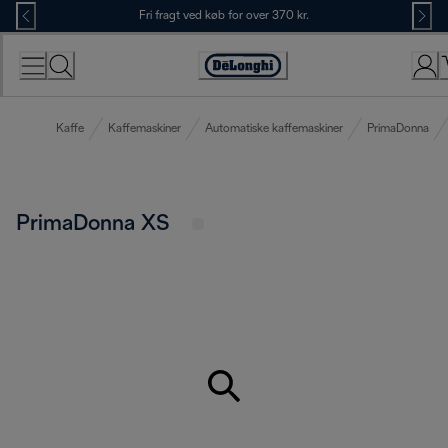
Skip
Fri fragt ved køb for over 370 kr.
to
Content
Accessibility
Statement
Kaffe
Kaffemaskiner
Automatiske kaffemaskiner
PrimaDonna
PrimaDonna XS