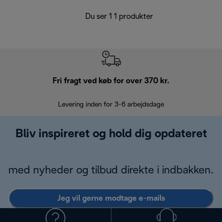
Du ser 1 1 produkter
Fri fragt ved køb for over 370 kr.
R
Levering inden for 3-6 arbejdsdage
Problemfri re
Bliv inspireret og hold dig opdateret
med nyheder og tilbud direkte i indbakken.
Jeg vil gerne modtage e-mails