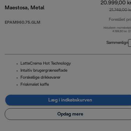
20.999,00 kr
Maestosa, Metal
21.749,00 kr
Foreslået pr
EPAM960.75.GLM
Inkluderet momsbelø
4.199,80 kr. (
Sammenlign
LatteCrema Hot Technology
Intuitiv brugergrænseflade
Forskellige drikkevarer
Friskmalet kaffe
Læg i indkøbskurven
Opdag mere