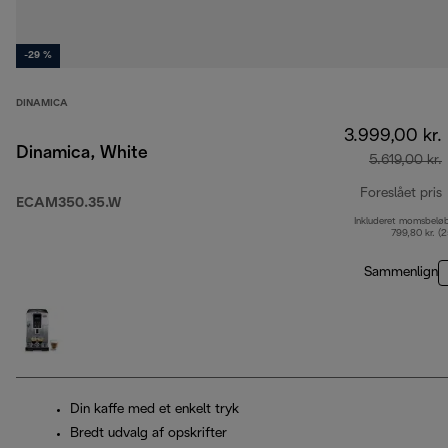
-29 %
DINAMICA
3.999,00 kr.
Dinamica, White
5.619,00 kr.
Foreslået pris
ECAM350.35.W
Inkluderet momsbelø
o
799,80 kr. (
Sammenlign
Din kaffe med et enkelt tryk
Bredt udvalg af opskrifter