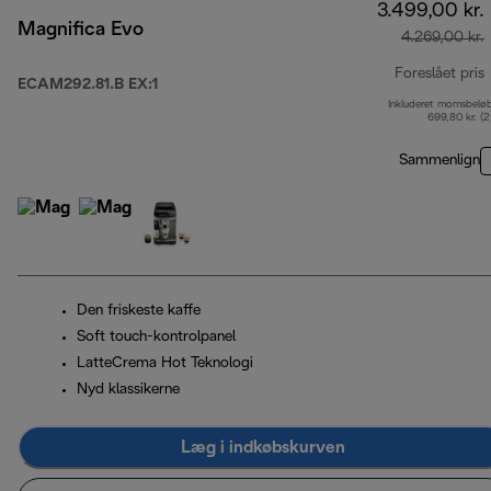
3.499,00 kr.
Magnifica Evo
4.269,00 kr.
Foreslået pris
ECAM292.81.B EX:1
Inkluderet momsbelø
o
699,80 kr. (
Sammenlign
Den friskeste kaffe
Soft touch-kontrolpanel
LatteCrema Hot Teknologi
Nyd klassikerne
Læg i indkøbskurven