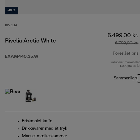
-19 %
RIVELIA
5.499,00 kr.
Rivelia Arctic White
6.799,00 kr.
Foreslået pris
EXAM440.35.W
Inkluderet momsbelø
1.099,80 kr. (
Sammenlign
Friskmalet kaffe
Drikkevarer med ét tryk
Manuel mælkeskummer