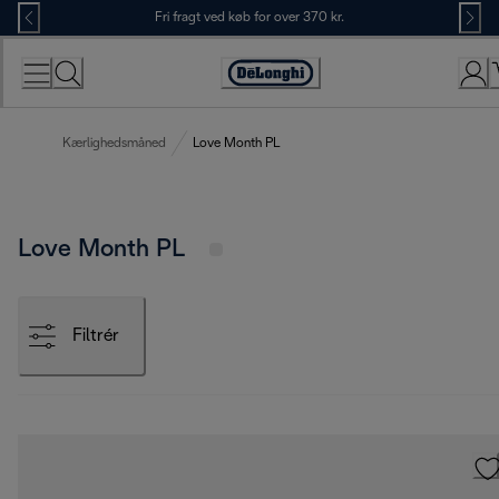
Skip
Fri fragt ved køb for over 370 kr.
to
Content
Accessibility
Statement
Kærlighedsmåned
Love Month PL
Love Month PL
Filtrér