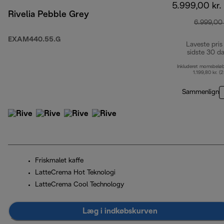
5.999,00 kr.
Rivelia Pebble Grey
6.999,00 
EXAM440.55.G
Laveste pris
sidste 30 d
Inkluderet momsbelø
1.199,80 kr. (
Sammenlign
Friskmalet kaffe
LatteCrema Hot Teknologi
LatteCrema Cool Technology
Læg i indkøbskurven