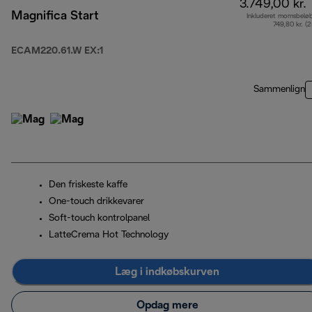
3.749,00 kr.
Magnifica Start
Inkluderet momsbelø
749,80 kr. (
ECAM220.61.W EX:1
Sammenlign
Den friskeste kaffe
One-touch drikkevarer
Soft-touch kontrolpanel
LatteCrema Hot Technology
Læg i indkøbskurven
Opdag mere