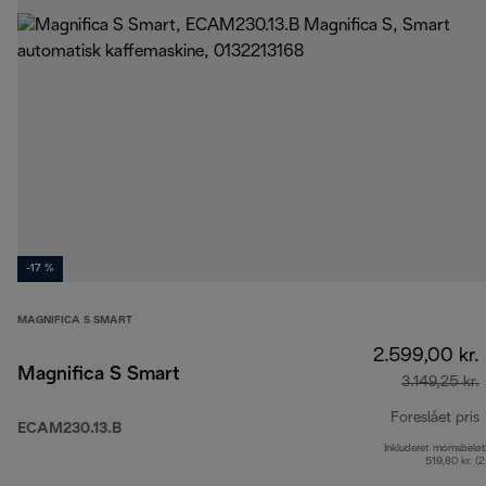
-17 %
MAGNIFICA S SMART
2.599,00 kr.
Magnifica S Smart
3.149,25 kr.
Foreslået pris
ECAM230.13.B
Inkluderet momsbelø
o
519,80 kr. (