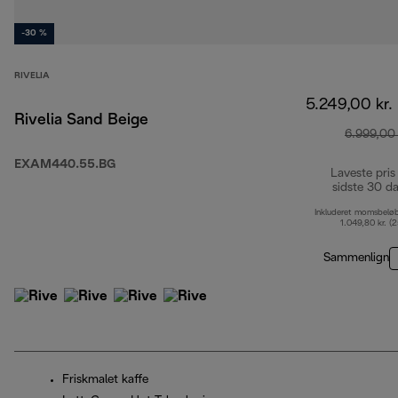
-30 %
RIVELIA
5.249,00 kr.
Rivelia Sand Beige
6.999,00 
EXAM440.55.BG
Laveste pris
sidste 30 d
Inkluderet momsbelø
1.049,80 kr. (
Sammenlign
Friskmalet kaffe