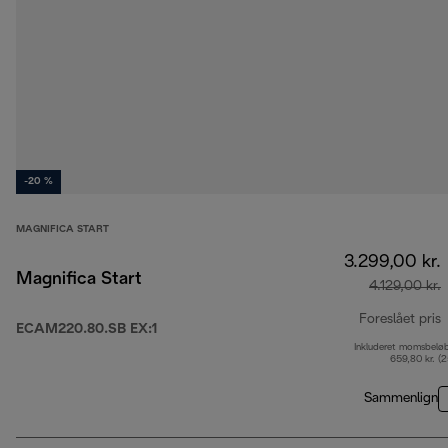
-20 %
MAGNIFICA START
3.299,00 kr.
Magnifica Start
4.129,00 kr.
Foreslået pris
ECAM220.80.SB EX:1
Inkluderet momsbelø
o
659,80 kr. (
Sammenlign