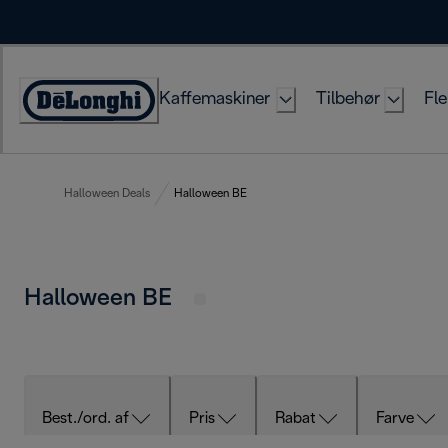
Skip
to
Content
Kaffemaskiner
Tilbehør
Fle
Accessibility
Statement
Halloween Deals
Halloween BE
Halloween BE
Best./ord. af
Pris
Rabat
Farve