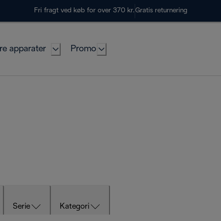
Fri fragt ved køb for over 370 kr.
Gratis returnering
re apparater
Promo
Serie
Kategori