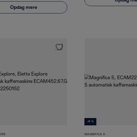
Opdag me
Opdag mere
-4 %
ORE
MAGNIFICA S