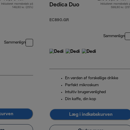
Dedica Duo
Inkluderet momsbeløb på
Inkluderet momsbeløb 
149,80 kr. (25%)
599,80 kr. (25
EC890.GR
Sammenlign
Sammenlign
En verden af forskellige drikke
Perfekt mikroskum
Intuitiv brugervenlighed
Din kaffe, din kop
kurven
Læg i indkøbskurven