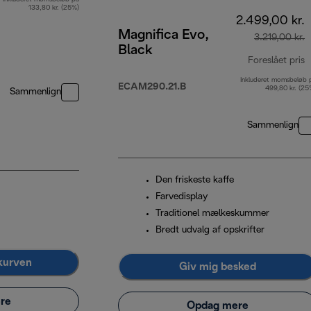
133,80 kr. (25%)
2.499,00 kr.
Magnifica Evo,
3.219,00 kr.
Black
Foreslået pris
Inkluderet momsbeløb 
o
ECAM290.21.B
499,80 kr. (25
Sammenlign
Sammenlign
Den friskeste kaffe
Farvedisplay
Traditionel mælkeskummer
Bredt udvalg af opskrifter
kurven
Giv mig besked
re
Opdag mere