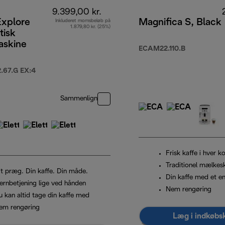
9.399,00 kr.
Explore
Magnifica S, Black
Inkluderet momsbeløb på
1.879,80 kr. (25%)
tisk
askine
ECAM22.110.B
kr.
67.G EX:4
Sammenlign
Frisk kaffe i hver k
Traditionel mælke
it præg. Din kaffe. Din måde.
Din kaffe med et en
jernbetjening lige ved hånden
Nem rengøring
u kan altid tage din kaffe med
em rengøring
Læg i indkøbs