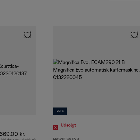
-22 %
Udsolgt
669,00 kr.
MAGNIFICA EVO
Inkluderet momsbeløb på