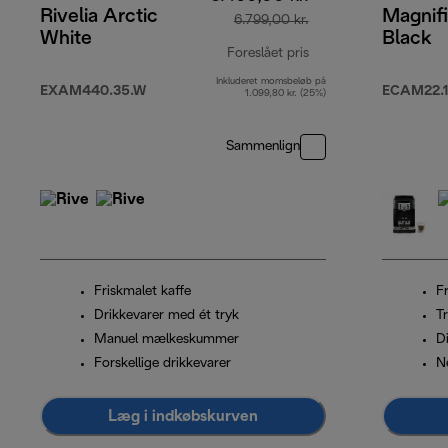
Rivelia Arctic
Magnifi
6.799,00 kr.
White
Black
Foreslået pris
Inkluderet momsbeløb på
oprindelig pris 6.799
EXAM440.35.W
ECAM22.1
1.099,80 kr. (25%)
Sammenlign
Friskmalet kaffe
Fr
Drikkevarer med ét tryk
T
Manuel mælkeskummer
D
Forskellige drikkevarer
N
Læg i indkøbskurven