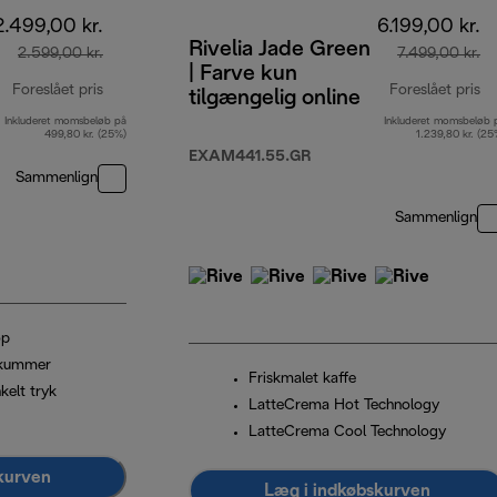
2.499,00 kr.
6.199,00 kr.
Rivelia Jade Green
2.599,00 kr.
7.499,00 kr.
| Farve kun
Foreslået pris
Foreslået pris
tilgængelig online
Inkluderet momsbeløb på
Inkluderet momsbeløb 
oprindelig pris 2.599,00 kr.
op
499,80 kr. (25%)
1.239,80 kr. (25
EXAM441.55.GR
Sammenlign
Sammenlign
op
skummer
Friskmalet kaffe
kelt tryk
LatteCrema Hot Technology
LatteCrema Cool Technology
kurven
Læg i indkøbskurven