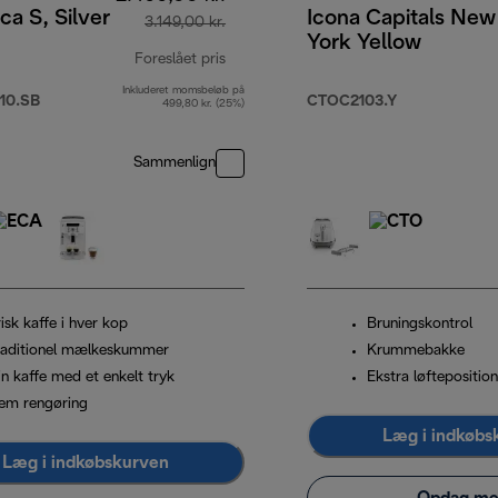
ca S, Silver
Icona Capitals New
3.149,00 kr.
York Yellow
Foreslået pris
Inkluderet momsbeløb på
,00 kr.
oprindelig pris 3.149,00 kr.
10.SB
CTOC2103.Y
499,80 kr. (25%)
Sammenlign
isk kaffe i hver kop
Bruningskontrol
raditionel mælkeskummer
Krummebakke
in kaffe med et enkelt tryk
Ekstra løfteposition
em rengøring
Læg i indkøbs
Læg i indkøbskurven