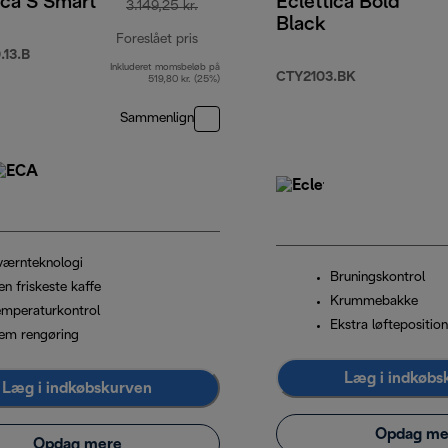
ica S Smart
Eclettica Bold
3.149,25 kr.
Black
Foreslået pris
13.B
Inkluderet momsbeløb på
00 kr.
oprindelig pris 3.149,25 kr.
CTY2103.BK
519,80 kr. (25%)
Sammenlign
værnteknologi
Bruningskontrol
n friskeste kaffe
Krummebakke
emperaturkontrol
Ekstra løfteposition
em rengøring
Læg i indkøbs
Læg i indkøbskurven
Opdag me
Opdag mere