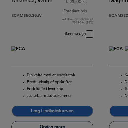
Dinamica, White
Magnif
5.619,00 kr.
Foreslået pris
ECAM350.35.W
ECAM230.
Inkluderet momsbeløb på
oprindelig pris 5.619,
799,80 kr. (25%)
Sammenlign
Din kaffe med et enkelt tryk
K
Bredt udvalg af opskrifter
De
Frisk kaffe i hver kop
T
Justerbar mælkeskummer
N
Læg i indkøbskurven
Opdag mere