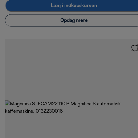
Læg i indkøbskurven
Opdag mere