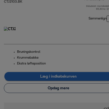
CTJ2103.BK
Inkluderet momsbelø
opr
85,80 kr. (
Sammenlign
Bruningskontrol
Krummebakke
Ekstra løfteposition
Læg i indkøbskurven
Opdag mere