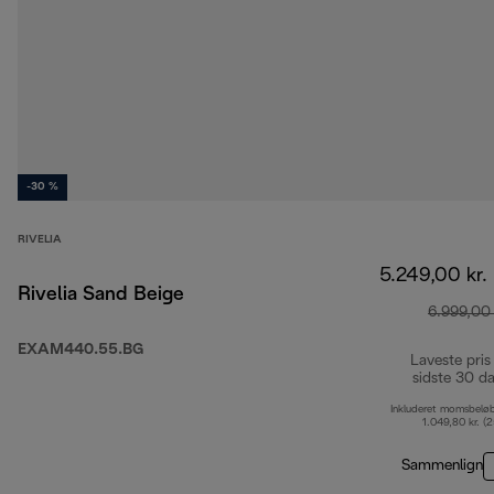
-30 %
RIVELIA
5.249,00 kr.
Rivelia Sand Beige
6.999,00 
EXAM440.55.BG
Laveste pris
sidste 30 d
Inkluderet momsbelø
1.049,80 kr. (
Sammenlign