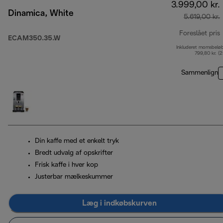
3.999,00 kr.
Dinamica, White
5.619,00 kr.
Foreslået pris
ECAM350.35.W
Inkluderet momsbelø
o
799,80 kr. (
Sammenlign
Din kaffe med et enkelt tryk
Bredt udvalg af opskrifter
Frisk kaffe i hver kop
Justerbar mælkeskummer
Læg i indkøbskurven