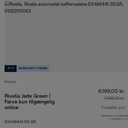
-17 %
EKSKLUSIVT ONLINE
RIVELIA
6.199,00 kr.
Rivelia Jade Green |
7.499,00 kr.
Farve kun tilgængelig
online
Foreslået pris
Inkluderet momsbelø
o
1.239,80 kr. (
EXAM441.55.GR