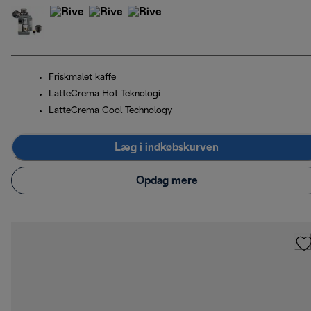
Friskmalet kaffe
LatteCrema Hot Teknologi
LatteCrema Cool Technology
Læg i indkøbskurven
Opdag mere