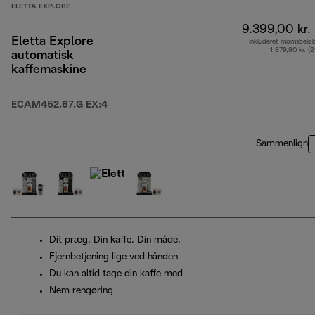
ELETTA EXPLORE
9.399,00 kr.
Eletta Explore
Inkluderet momsbelø
1.879,80 kr. (
automatisk
kaffemaskine
ECAM452.67.G EX:4
Sammenlign
Dit præg. Din kaffe. Din måde.
Fjernbetjening lige ved hånden
Du kan altid tage din kaffe med
Nem rengøring