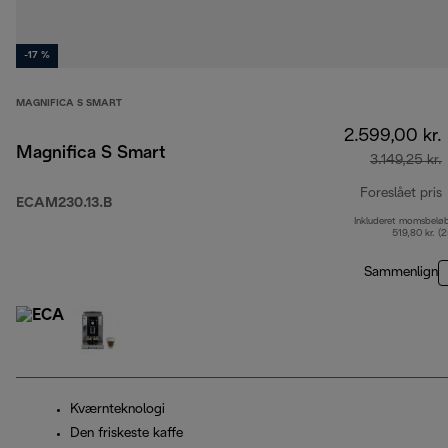
-17 %
MAGNIFICA S SMART
2.599,00 kr.
Magnifica S Smart
3.149,25 kr.
Foreslået pris
ECAM230.13.B
Inkluderet momsbelø
o
519,80 kr. (
Sammenlign
Kværnteknologi
Den friskeste kaffe