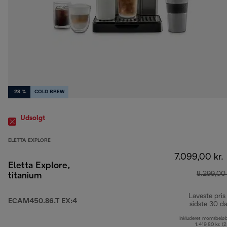
-28 %
COLD BREW
Udsolgt
ELETTA EXPLORE
7.099,00 kr.
Eletta Explore,
8.299,00 
titanium
Laveste pris
ECAM450.86.T EX:4
sidste 30 d
Inkluderet momsbelø
1.419,80 kr. (