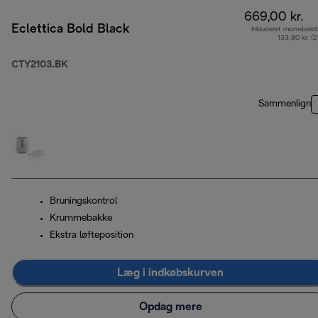
669,00 kr.
Eclettica Bold Black
Inkluderet momsbelø
133,80 kr. (
CTY2103.BK
Sammenlign
Bruningskontrol
Krummebakke
Ekstra løfteposition
Læg i indkøbskurven
Opdag mere