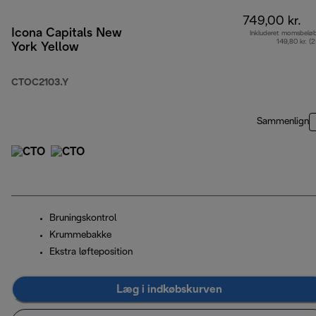
749,00 kr.
Icona Capitals New
Inkluderet momsbelø
149,80 kr. (
York Yellow
CTOC2103.Y
Sammenlign
Bruningskontrol
Krummebakke
Ekstra løfteposition
Læg i indkøbskurven