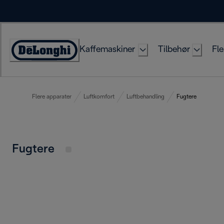
Skip
to
Content
Kaffemaskiner
Tilbehør
Fle
Accessibility
Statement
Flere apparater
Luftkomfort
Luftbehandling
Fugtere
Fugtere