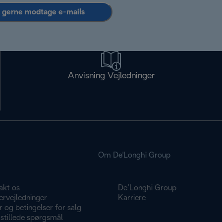
l gerne modtage e-mails
Anvisning Vejledninger
Om De'Longhi Group
akt os
De’Longhi Group
ervejledninger
Karriere
r og betingelser for salg
stillede spørgsmål