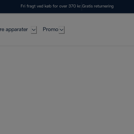
Fri fragt ved køb for over 370 kr.
Gratis returnering
re apparater
Promo