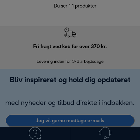
Du ser 1 1 produkter
Fri fragt ved køb for over 370 kr.
R
Levering inden for 3-6 arbejdsdage
Problemfri re
Bliv inspireret og hold dig opdateret
med nyheder og tilbud direkte i indbakken.
Jeg vil gerne modtage e-mails