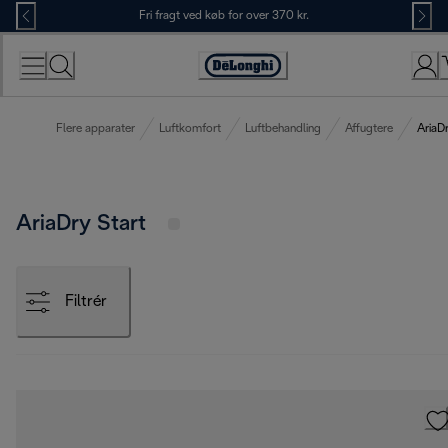
Skip
Fri fragt ved køb for over 370 kr.
to
Content
Accessibility
Statement
Flere apparater
Luftkomfort
Luftbehandling
Affugtere
AriaDr
AriaDry Start
Filtrér