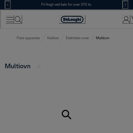
Skip
Fri fragt ved køb for over 370 kr.
to
Content
Accessibility
Statement
Flere apparater
Køkken
Elektriske ovne
Multiovn
Multiovn