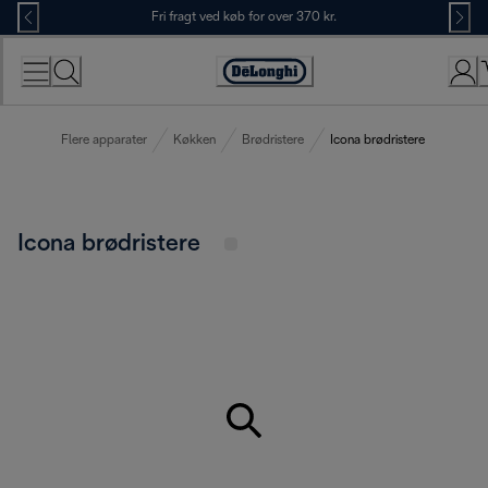
Skip
Fri fragt ved køb for over 370 kr.
to
Content
Accessibility
Statement
Flere apparater
Køkken
Brødristere
Icona brødristere
Icona brødristere