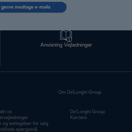
l gerne modtage e-mails
Anvisning Vejledninger
Om De'Longhi Group
akt os
De’Longhi Group
ervejledninger
Karriere
r og betingelser for salg
stillede spørgsmål