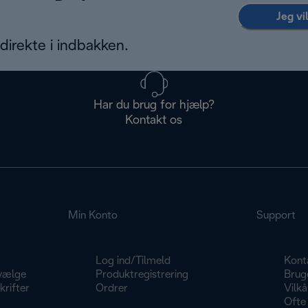
Jeg vi
irekte i indbakken.
Har du brug for hjælp?
Kontakt os
Min Konto
Support
Log ind/Tilmeld
Kont
vælge
Produktregistrering
Brug
rifter
Ordrer
Vilkå
Ofte 