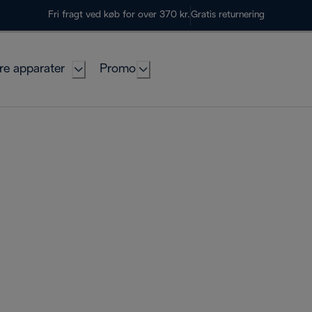
Fri fragt ved køb for over 370 kr.
Gratis returnering
re apparater
Promo