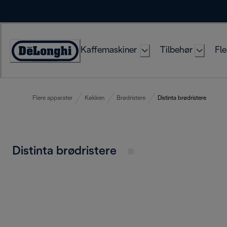
Skip
to
Content
Kaffemaskiner
Tilbehør
Fle
Accessibility
Statement
Flere apparater
Køkken
Brødristere
Distinta brødristere
Distinta brødristere