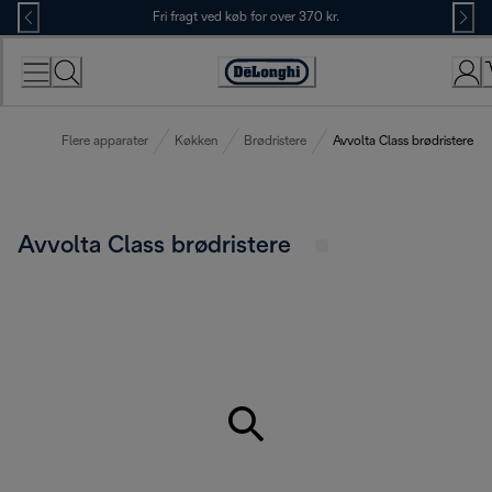
Skip
Fri fragt ved køb for over 370 kr.
to
Content
Accessibility
Statement
Flere apparater
Køkken
Brødristere
Avvolta Class brødristere
Avvolta Class brødristere