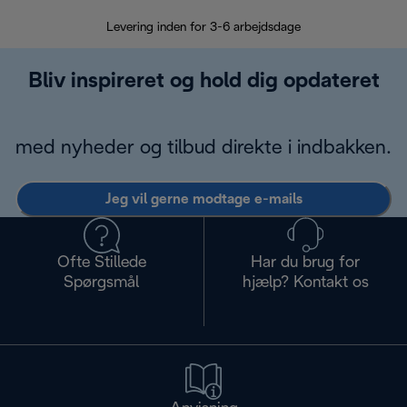
Levering inden for 3-6 arbejdsdage
Problemfri re
Bliv inspireret og hold dig opdateret
med nyheder og tilbud direkte i indbakken.
Jeg vil gerne modtage e-mails
Ofte Stillede
Har du brug for
Spørgsmål
hjælp? Kontakt os