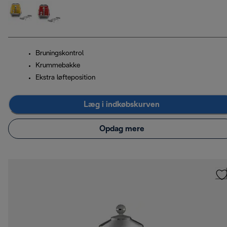
Bruningskontrol
Krummebakke
Ekstra løfteposition
Læg i indkøbskurven
Opdag mere