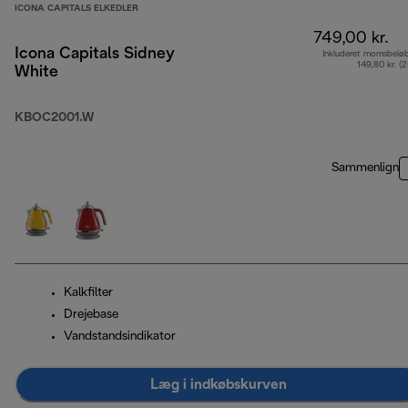
ICONA CAPITALS ELKEDLER
749,00 kr.
Icona Capitals Sidney
Inkluderet momsbelø
149,80 kr. (
White
KBOC2001.W
Sammenlign
Kalkfilter
Drejebase
Vandstandsindikator
Læg i indkøbskurven