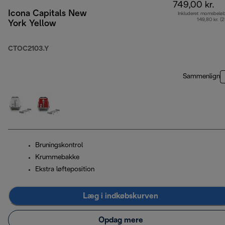
749,00 kr.
Icona Capitals New
Inkluderet momsbelø
149,80 kr. (
York Yellow
CTOC2103.Y
Sammenlign
Bruningskontrol
Krummebakke
Ekstra løfteposition
Læg i indkøbskurven
Opdag mere