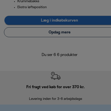
Krummebakke
Ekstra løfteposition
Læg i indkøbskurven
Opdag mere
Du ser 6 6 produkter
Fri fragt ved køb for over 370 kr.
R
Levering inden for 3-6 arbejdsdage
Problemfri re