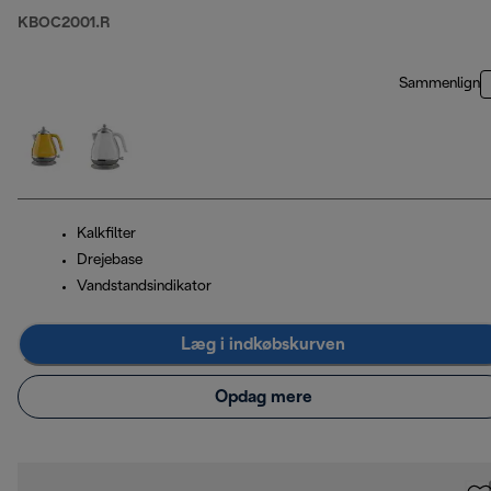
KBOC2001.R
Sammenlign
Kalkfilter
Drejebase
Vandstandsindikator
Læg i indkøbskurven
Opdag mere