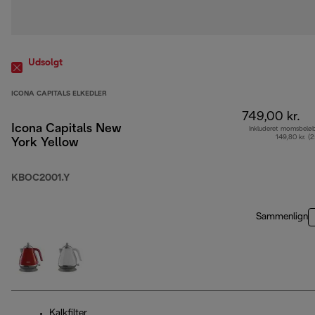
Udsolgt
ICONA CAPITALS ELKEDLER
749,00 kr.
Icona Capitals New
Inkluderet momsbelø
149,80 kr. (
York Yellow
KBOC2001.Y
Sammenlign
Kalkfilter