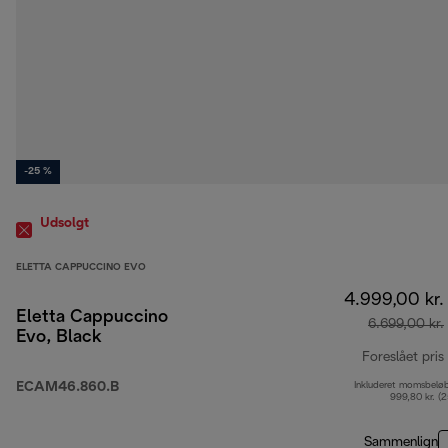
-25 %
Udsolgt
ELETTA CAPPUCCINO EVO
4.999,00 kr.
Eletta Cappuccino
6.699,00 kr.
Evo, Black
Foreslået pris
ECAM46.860.B
Inkluderet momsbelø
999,80 kr. (
Sammenlign