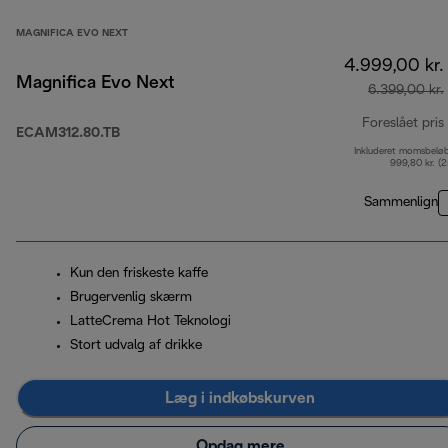
MAGNIFICA EVO NEXT
4.999,00 kr.
Magnifica Evo Next
6.399,00 kr.
Foreslået pris
ECAM312.80.TB
Inkluderet momsbelø
999,80 kr. (
Sammenlign
Kun den friskeste kaffe
Brugervenlig skærm
LatteCrema Hot Teknologi
Stort udvalg af drikke
Læg i indkøbskurven
Opdag mere