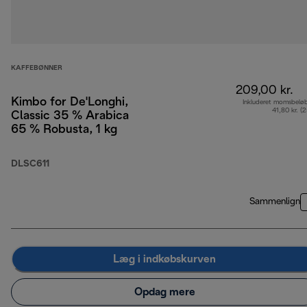
KAFFEBØNNER
209,00 kr.
Kimbo for De'Longhi,
Inkluderet momsbelø
41,80 kr. (
Classic 35 % Arabica
65 % Robusta, 1 kg
DLSC611
Sammenlign
Læg i indkøbskurven
Opdag mere