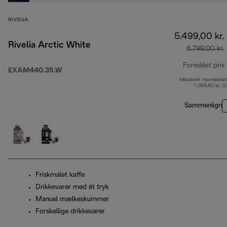
RIVELIA
5.499,00 kr.
Rivelia Arctic White
6.799,00 kr.
Foreslået pris
EXAM440.35.W
Inkluderet momsbelø
1.099,80 kr. (
Sammenlign
Friskmalet kaffe
Drikkevarer med ét tryk
Manuel mælkeskummer
Forskellige drikkevarer