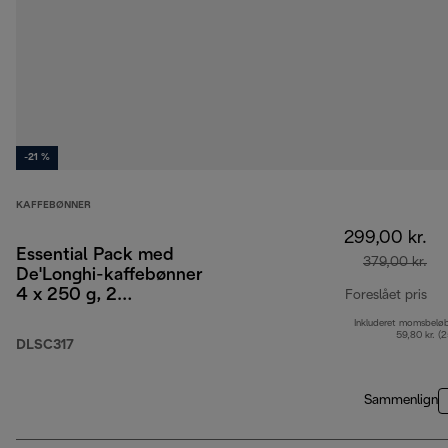
-21 %
KAFFEBØNNER
299,00 kr.
Essential Pack med
379,00 kr.
De'Longhi-kaffebønner
4 x 250 g, 2
Foreslået pris
cappuccinoglas og
Inkluderet momsbelø
opr
vandfilter
59,80 kr. (
DLSC317
Sammenlign