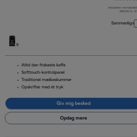
Inkluderet momsbelø
499,80 kr. (
Sammenlign
Altid den friskeste kaffe
Softtouch-kontrolpanel
Traditionel mælkeskummer
Opskrifter med ét tryk
Giv mig besked
Opdag mere