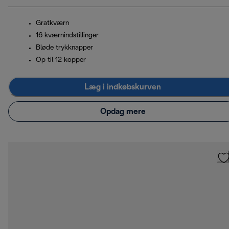
Gratkværn
16 kværnindstillinger
Bløde trykknapper
Op til 12 kopper
Læg i indkøbskurven
Opdag mere