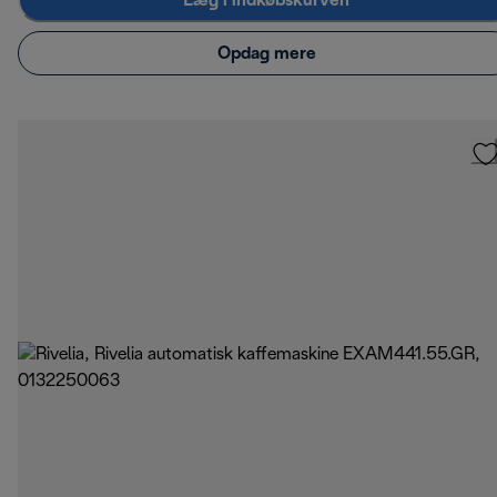
Læg i indkøbskurven
Opdag mere