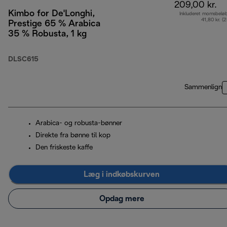
209,00 kr.
Kimbo for De'Longhi,
Inkluderet momsbelø
41,80 kr. (
Prestige 65 % Arabica
35 % Robusta, 1 kg
DLSC615
Sammenlign
Arabica- og robusta-bønner
Direkte fra bønne til kop
Den friskeste kaffe
Læg i indkøbskurven
Opdag mere