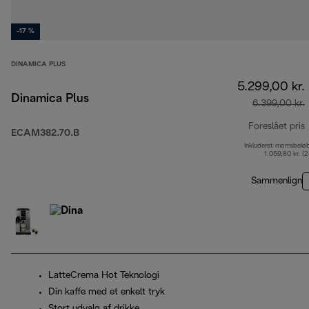
-17 %
DINAMICA PLUS
5.299,00 kr.
Dinamica Plus
6.399,00 kr.
Foreslået pris
ECAM382.70.B
Inkluderet momsbelø
o
1.059,80 kr. (
Sammenlign
LatteCrema Hot Teknologi
Din kaffe med et enkelt tryk
Stort udvalg af drikke