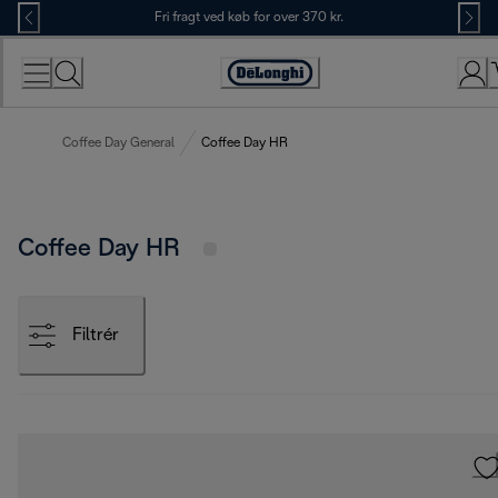
Skip
Fri fragt ved køb for over 370 kr.
to
Content
Accessibility
Statement
Coffee Day General
Coffee Day HR
Coffee Day HR
Filtrér