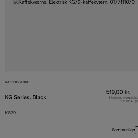
KAFFEKVÆRNE
519,00 kr.
KG Series, Black
Inkluderet momsbelø
103,80 kr. (
KG79
Sammenlign