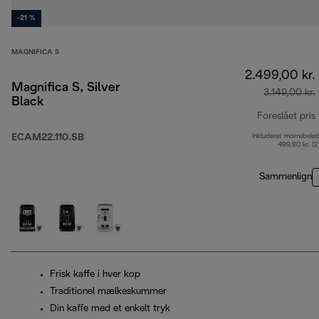
-21 %
MAGNIFICA S
2.499,00 kr.
Magnifica S, Silver
3.149,00 kr.
Black
Foreslået pris
ECAM22.110.SB
Inkluderet momsbelø
499,80 kr. (
Sammenlign
Frisk kaffe i hver kop
Traditionel mælkeskummer
Din kaffe med et enkelt tryk