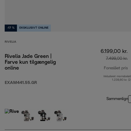
-17 %
EKSKLUSIVT ONLINE
RIVELIA
6.199,00 kr.
Rivelia Jade Green |
7.499,00 kr.
Farve kun tilgængelig
online
Foreslået pris
Inkluderet momsbelø
o
1.239,80 kr. (
EXAM441.55.GR
Sammenlign