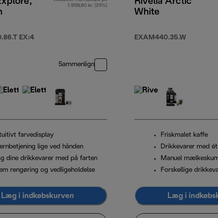
Explore,
Rivelia Arctic
1.959,80 kr. (25%)
m
White
86.T EX:4
EXAM440.35.W
Sammenlign
tuitivt farvedisplay
Friskmalet kaffe
jernbetjening lige ved hånden
Drikkevarer med ét
ag dine drikkevarer med på farten
Manuel mælkesku
em rengøring og vedligeholdelse
Forskellige drikkev
Læg i indkøbskurven
Læg i indkøbs