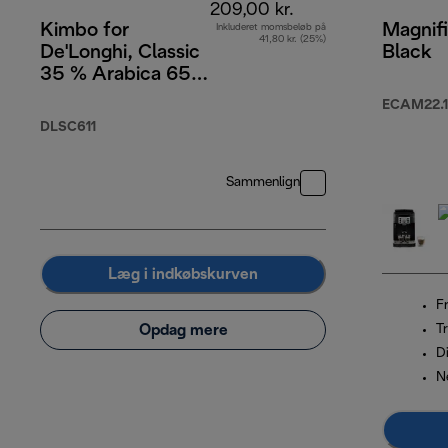
209,00 kr.
Kimbo for
Magnifi
Inkluderet momsbeløb på
41,80 kr. (25%)
De'Longhi, Classic
Black
35 % Arabica 65
% Robusta, 1 kg
ECAM22.1
DLSC611
Sammenlign
Læg i indkøbskurven
Fr
Opdag mere
T
D
N