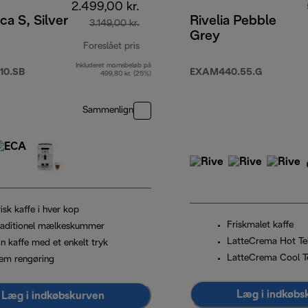
2.499,00 kr.
ca S, Silver
Rivelia Pebble
3.149,00 kr.
Grey
Foreslået pris
Inkluderet momsbeløb på
oprindelig pris 3.149,00 kr.
10.SB
EXAM440.55.G
499,80 kr. (25%)
Sammenlign
isk kaffe i hver kop
Friskmalet kaffe
raditionel mælkeskummer
LatteCrema Hot Te
in kaffe med et enkelt tryk
LatteCrema Cool T
em rengøring
Læg i indkøbs
Læg i indkøbskurven