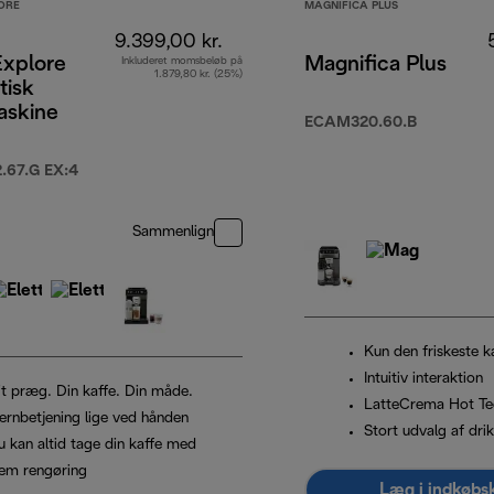
ORE
MAGNIFICA PLUS
9.399,00 kr.
Explore
Magnifica Plus
Inkluderet momsbeløb på
1.879,80 kr. (25%)
tisk
askine
ECAM320.60.B
67.G EX:4
Sammenlign
Kun den friskeste k
Intuitiv interaktion
it præg. Din kaffe. Din måde.
LatteCrema Hot Te
jernbetjening lige ved hånden
Stort udvalg af dri
u kan altid tage din kaffe med
em rengøring
Læg i indkøbs