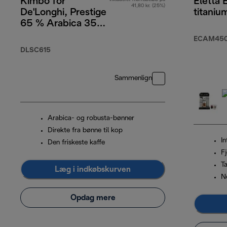
Kimbo for
Eletta 
41,80 kr. (25%)
De'Longhi, Prestige
titaniu
65 % Arabica 35
% Robusta, 1 kg
ECAM450.
DLSC615
Sammenlign
Arabica- og robusta-bønner
Direkte fra bønne til kop
In
Den friskeste kaffe
F
T
Læg i indkøbskurven
N
Opdag mere