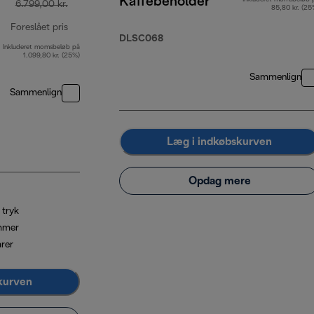
Kaffebeholder
6.799,00 kr.
85,80 kr. (25
Foreslået pris
DLSC068
Inkluderet momsbeløb på
oprindelig pris 6.799,00 kr.
1.099,80 kr. (25%)
Sammenlign
Sammenlign
Læg i indkøbskurven
Opdag mere
 tryk
mmer
arer
kurven