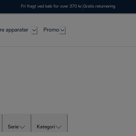
Fri fragt ved køb for over 370 kr.
Gratis returnering
re apparater
Promo
Serie
Kategori