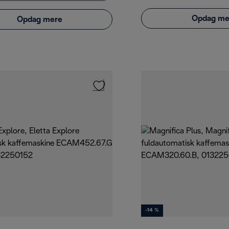
Opdag me
Opdag mere
-14 %