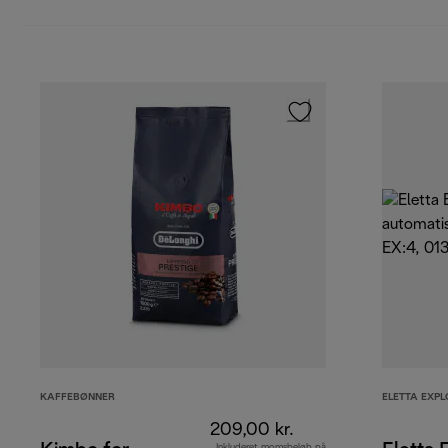
KAFFEBØNNER
ELETTA EXPL
209,00 kr.
Inkluderet momsbeløb på