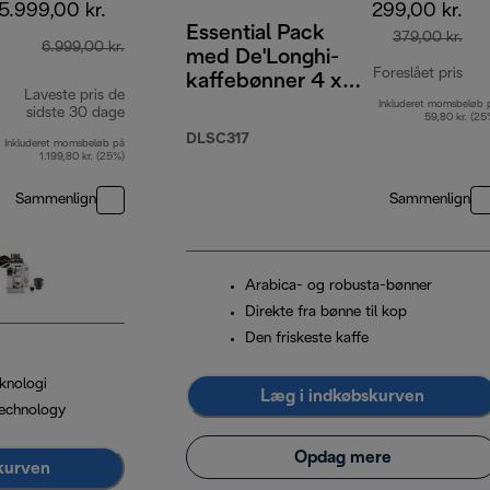
5.999,00 kr.
299,00 kr.
Essential Pack
379,00 kr.
6.999,00 kr.
med De'Longhi-
Foreslået pris
kaffebønner 4 x
Laveste pris de
250 g, 2
Inkluderet momsbeløb 
opr
sidste 30 dage
59,80 kr. (25
cappuccinoglas og
DLSC317
Inkluderet momsbeløb på
vandfilter
1.199,80 kr. (25%)
Sammenlign
Sammenlign
Arabica- og robusta-bønner
Direkte fra bønne til kop
Den friskeste kaffe
knologi
Læg i indkøbskurven
echnology
Opdag mere
kurven