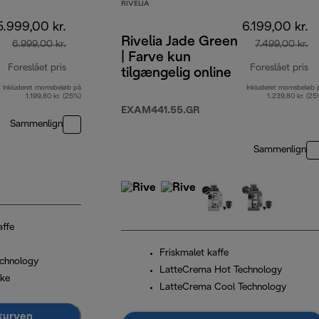
RIVELIA
5.999,00 kr.
6.199,00 kr.
Rivelia Jade Green
6.999,00 kr.
7.499,00 kr.
| Farve kun
Foreslået pris
Foreslået pris
tilgængelig online
Inkluderet momsbeløb på
Inkluderet momsbeløb 
oprindelig pris 6.999,00 kr.
op
1.199,80 kr. (25%)
1.239,80 kr. (25
EXAM441.55.GR
Sammenlign
Sammenlign
affe
Friskmalet kaffe
chnology
LatteCrema Hot Technology
kke
LatteCrema Cool Technology
kurven