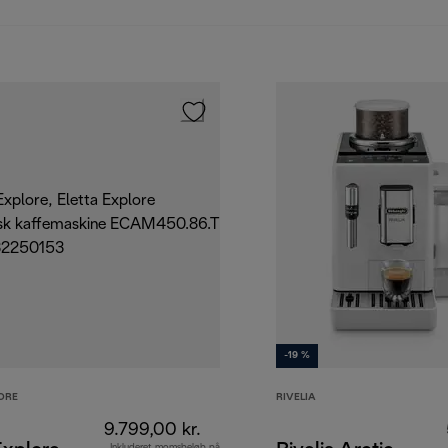
-19 %
ORE
RIVELIA
9.799,00 kr.
Inkluderet momsbeløb på