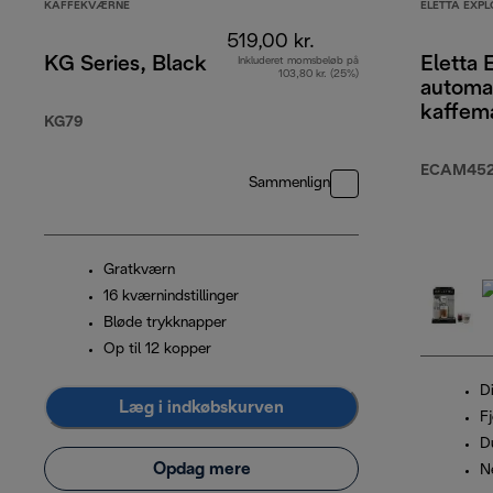
KAFFEKVÆRNE
ELETTA EXPL
519,00 kr.
KG Series, Black
Eletta 
Inkluderet momsbeløb på
103,80 kr. (25%)
automa
kaffem
KG79
ECAM452.
Sammenlign
Gratkværn
16 kværnindstillinger
Bløde trykknapper
Op til 12 kopper
D
Læg i indkøbskurven
F
D
Opdag mere
N