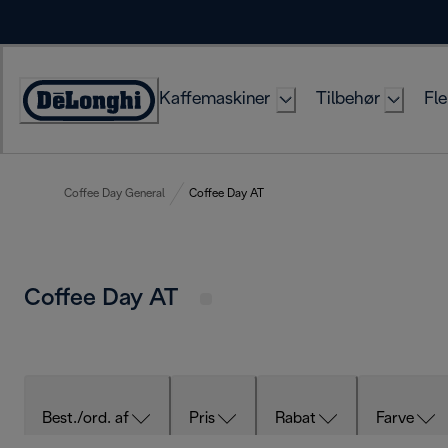
Skip
to
Content
Kaffemaskiner
Tilbehør
Fle
Accessibility
Statement
Coffee Day General
Coffee Day AT
Coffee Day AT
Best./ord. af
Pris
Rabat
Farve