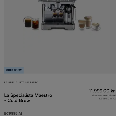
COLD BREW
LA SPECIALISTA MAESTRO
11.999,00 kr.
La Specialista Maestro
Inkluderet momsbelø
2.399,80 kr. (
- Cold Brew
EC9885.M