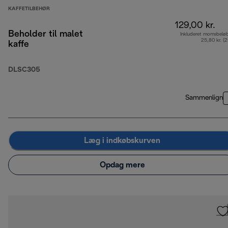
KAFFETILBEHØR
129,00 kr.
Beholder til malet
Inkluderet momsbelø
25,80 kr. (
kaffe
DLSC305
Sammenlign
Læg i indkøbskurven
Opdag mere