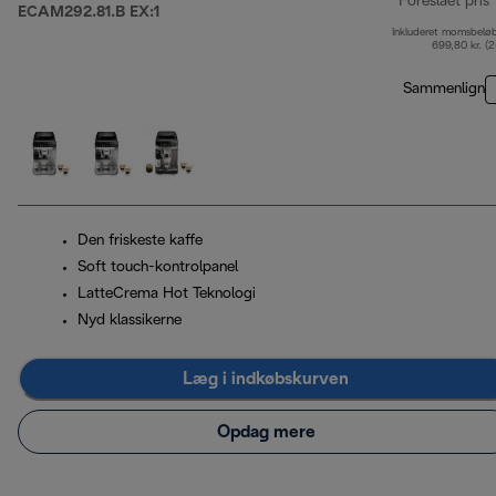
Foreslået pris
ECAM292.81.B EX:1
Inkluderet momsbelø
o
699,80 kr. (
Sammenlign
Den friskeste kaffe
Soft touch-kontrolpanel
LatteCrema Hot Teknologi
Nyd klassikerne
Læg i indkøbskurven
Opdag mere