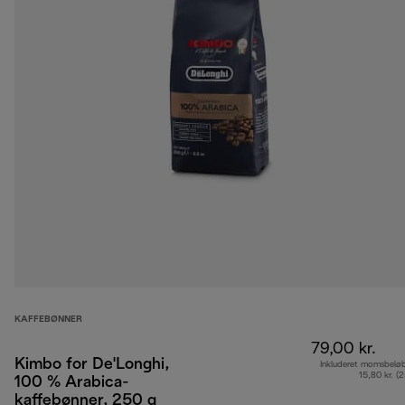
KAFFEBØNNER
79,00 kr.
Kimbo for De'Longhi,
Inkluderet momsbelø
15,80 kr. (
100 % Arabica-
kaffebønner, 250 g