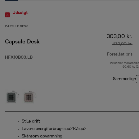
Udsolgt
CAPSULE DESK
303,00 kr.
Capsule Desk
439,00 kr.
Foreslået pris
HFX10B03.LB
Inkluderet momsbelø
opr
60,60 kr. (
Sammenlign
Stille drift
Lavere energiforbrug<sup>1</sup>
Skånsom opvarmning