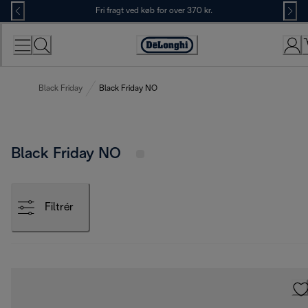
Skip
Fri fragt ved køb for over 370 kr.
to
Content
Accessibility
Statement
Black Friday
Black Friday NO
Black Friday NO
Filtrér