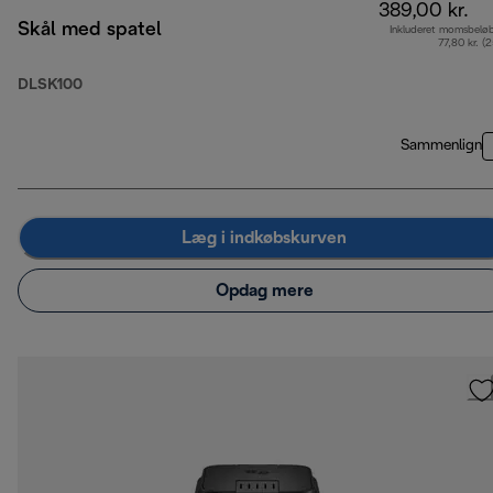
389,00 kr.
Skål med spatel
Inkluderet momsbelø
77,80 kr. (
DLSK100
Sammenlign
Læg i indkøbskurven
Opdag mere