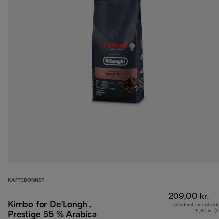
KAFFEBØNNER
209,00 kr.
Kimbo for De'Longhi,
Inkluderet momsbelø
41,80 kr. (
Prestige 65 % Arabica