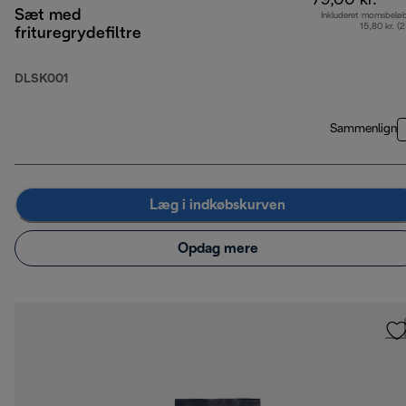
79,00 kr.
Sæt med
Inkluderet momsbelø
15,80 kr. (
frituregrydefiltre
DLSK001
Sammenlign
Læg i indkøbskurven
Opdag mere