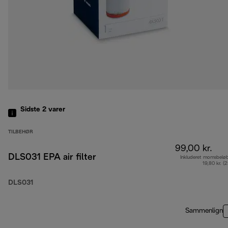
Sidste 2
varer
TILBEHØR
99,00 kr.
DLS031 EPA air filter
Inkluderet momsbelø
19,80 kr. (
DLS031
Sammenlign