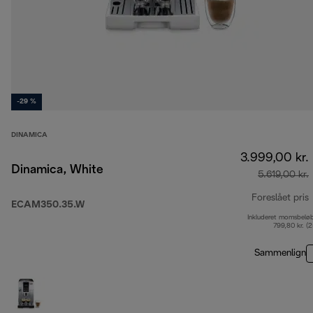
-29 %
DINAMICA
3.999,00 kr.
Dinamica, White
5.619,00 kr.
Foreslået pris
ECAM350.35.W
Inkluderet momsbelø
o
799,80 kr. (
Sammenlign