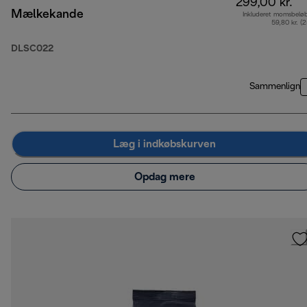
299,00 kr.
Mælkekande
Inkluderet momsbelø
59,80 kr. (
DLSC022
Sammenlign
Læg i indkøbskurven
Opdag mere