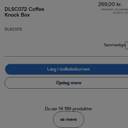
269,00 kr.
DLSC072 Coffee
Inkluderet momsbelø
53,80 kr. (
Knock Box
DLSC072
Sammenlign
Læg i indkøbskurven
Opdag mere
Du ser 14 189 produkter
se mere