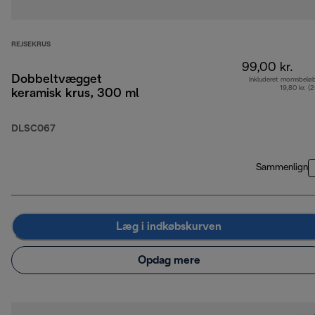
REJSEKRUS
99,00 kr.
Dobbeltvægget
Inkluderet momsbelø
19,80 kr. (
keramisk krus, 300 ml
DLSC067
Sammenlign
Læg i indkøbskurven
Opdag mere