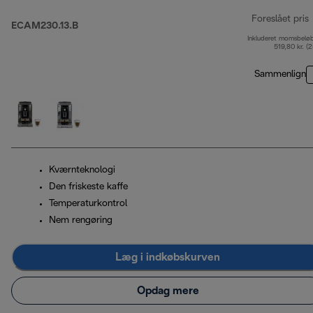
Foreslået pris
ECAM230.13.B
Inkluderet momsbelø
o
519,80 kr. (
Sammenlign
Kværnteknologi
Den friskeste kaffe
Temperaturkontrol
Nem rengøring
Læg i indkøbskurven
Opdag mere