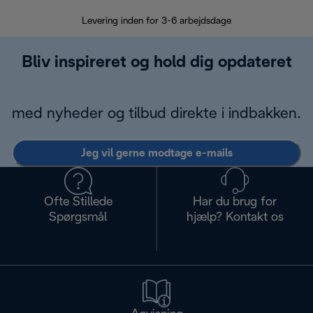
Levering inden for 3-6 arbejdsdage
Problemfri re
Bliv inspireret og hold dig opdateret
med nyheder og tilbud direkte i indbakken.
Jeg vil gerne modtage e-mails
Ofte Stillede
Har du brug for
Spørgsmål
hjælp? Kontakt os