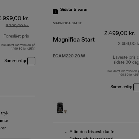
Sidste 5
varer
5.999,00 kr.
MAGNIFICA START
6.799,00 kr.
2.499,00 kr.
Foreslået pris
Magnifica Start
2.699,00 k
Inkluderet momsbeløb på
oprindelig pris 6.799,00 kr.
1.199,80 kr. (25%)
ECAM220.20.W
Laveste pris 
Sammenlign
sidste 30 da
Inkluderet momsbeløb 
499,80 kr. (25
Sammenlign
 tryk
mmer
arer
Altid den friskeste kaffe