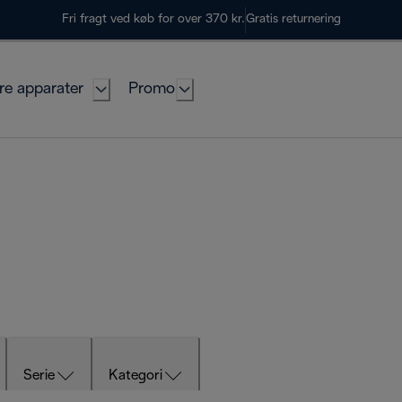
Fri fragt ved køb for over 370 kr.
Gratis returnering
re apparater
Promo
Serie
Kategori