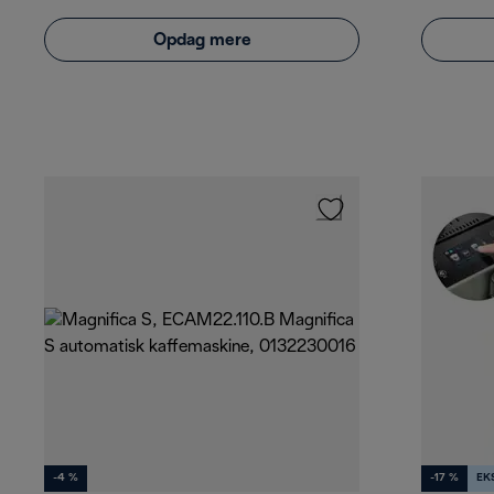
Opdag mere
-4 %
-17 %
EK