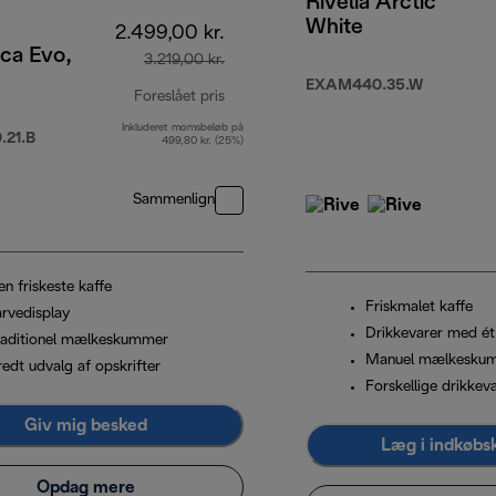
Rivelia Arctic
White
2.499,00 kr.
ca Evo,
3.219,00 kr.
EXAM440.35.W
Foreslået pris
Inkluderet momsbeløb på
oprindelig pris 3.219,00 kr.
21.B
499,80 kr. (25%)
Sammenlign
n friskeste kaffe
Friskmalet kaffe
arvedisplay
Drikkevarer med ét
raditionel mælkeskummer
Manuel mælkesku
redt udvalg af opskrifter
Forskellige drikkev
Giv mig besked
Læg i indkøbs
Opdag mere