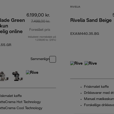
RIVELIA
6.199,00 kr.
 Jade Green
Rivelia Sand Beige
7.499,00 kr.
 kun
Foreslået pris
elig online
EXAM440.35.BG
Inkluderet momsbeløb på
,00 kr.
oprindelig pris 7.499,00 kr.
1.239,80 kr. (25%)
.55.GR
Sammenlign
Friskmalet kaffe
Drikkevarer med ét
riskmalet kaffe
Manuel mælkesku
atteCrema Hot Technology
Forskellige drikkev
atteCrema Cool Technology