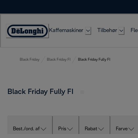
Skip
to
Content
Kaffemaskiner
Tilbehør
Fle
Accessibility
Statement
Black Friday
Black Friday FI
Black Friday Fully FI
Black Friday Fully FI
Best./ord. af
Pris
Rabat
Farve