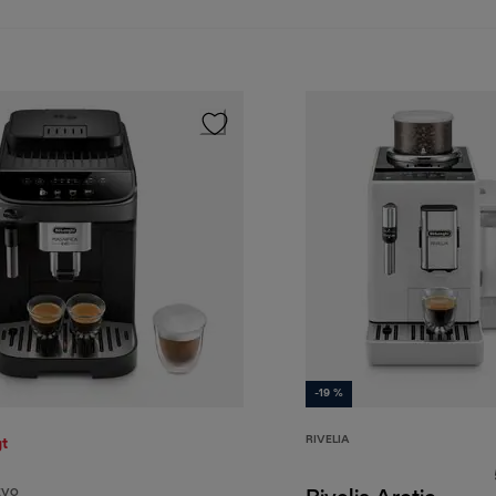
-19 %
RIVELIA
t
EVO