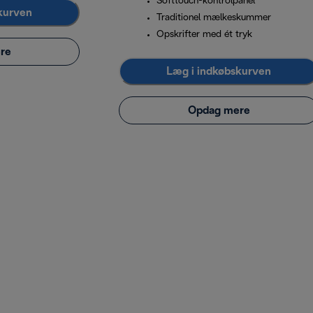
Softtouch-kontrolpanel
kurven
Traditionel mælkeskummer
Opskrifter med ét tryk
re
Læg i indkøbskurven
Opdag mere