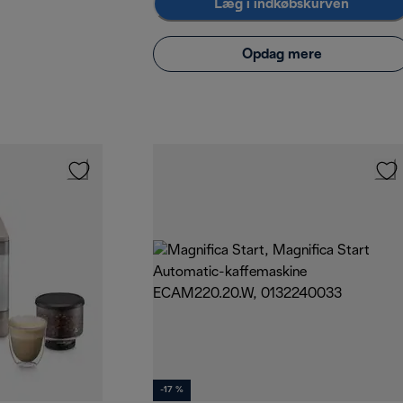
Læg i indkøbskurven
Opdag mere
-17 %