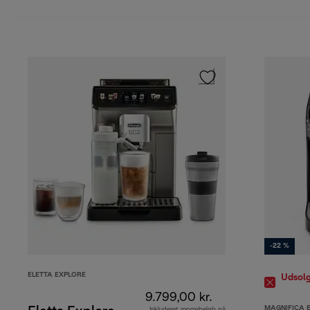
-22 %
ELETTA EXPLORE
Udsolg
9.799,00 kr.
MAGNIFICA 
Inkluderet momsbeløb på