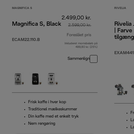
MAGNIFICA S
RIVELIA
2.499,00 kr.
Magnifica S, Black
Rivelia
2.599,00 kr.
| Farve
Foreslået pris
tilgæng
ECAM22.110.B
Inkluderet momsbeløb på
oprindelig pris 2.599
499,80 kr. (25%)
EXAM441
Sammenlign
Frisk kaffe i hver kop
Traditionel mælkeskummer
F
Din kaffe med et enkelt tryk
L
Nem rengøring
L