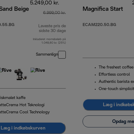
5.249,00 kr.
 Sand Beige
Magnifica Start
6.999,00 kr.
.55.BG
ECAM220.50.BG
Laveste pris de
sidste 30 dage
Inkluderet momsbeløb på
1.049,80 kr. (25%)
Sammenlign
The freshest coffee
Effortless control
Authentic barista e
One-touch simplici
riskmalet kaffe
Læg i indkøbs
atteCrema Hot Teknologi
atteCrema Cool Technology
Opdag me
Læg i indkøbskurven