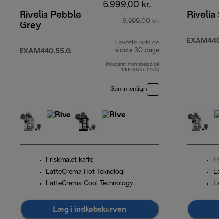
5.999,00 kr.
Rivelia Pebble
Rivelia
6.999,00 kr.
Grey
EXAM440
Laveste pris de
sidste 30 dage
EXAM440.55.G
Inkluderet momsbeløb på
1.199,80 kr. (25%)
Sammenlign
Friskmalet kaffe
F
LatteCrema Hot Teknologi
L
LatteCrema Cool Technology
L
Læg i indkøbskurven