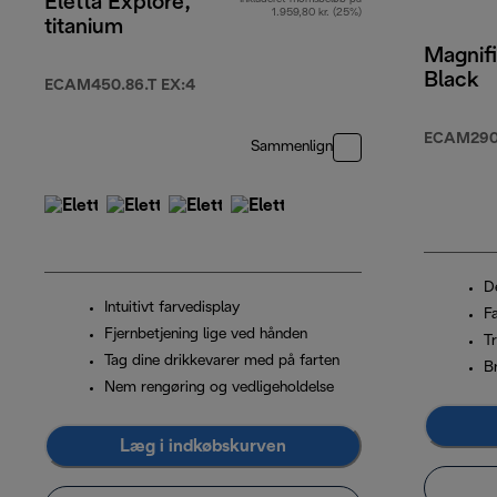
Eletta Explore,
1.959,80 kr. (25%)
titanium
Magnifi
Black
ECAM450.86.T EX:4
ECAM290.
Sammenlign
De
Intuitivt farvedisplay
F
Fjernbetjening lige ved hånden
T
Tag dine drikkevarer med på farten
B
Nem rengøring og vedligeholdelse
Læg i indkøbskurven