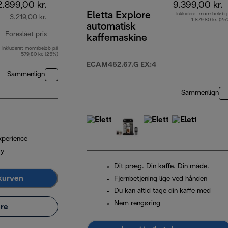
2.899,00 kr.
9.399,00 kr.
Eletta Explore
Inkluderet momsbeløb 
3.219,00 kr.
1.879,80 kr. (25
automatisk
Foreslået pris
kaffemaskine
Inkluderet momsbeløb på
oprindelig pris 3.219,00 kr.
579,80 kr. (25%)
ECAM452.67.G EX:4
Sammenlign
Sammenlign
xperience
ty
Dit præg. Din kaffe. Din måde.
kurven
Fjernbetjening lige ved hånden
Du kan altid tage din kaffe med
Nem rengøring
re