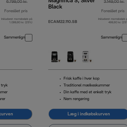
Magnifica S, Silver
6.799,00 kr.
3.149,00 kr.
Black
Foreslået pris
Foreslået pris
Inkluderet momsbeløb på
Inkluderet momsbeløb 
oprindelig pris 6.799,00 kr.
o
ECAM22.110.SB
1.099,80 kr. (25%)
499,80 kr. (25
Sammenlign
Sammenlign
Frisk kaffe i hver kop
 tryk
Traditionel mælkeskummer
mmer
Din kaffe med et enkelt tryk
arer
Nem rengøring
kurven
Læg i indkøbskurven