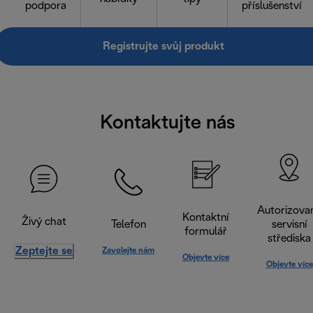
podpora
příslušenství
Registrujte svůj produkt
Kontaktujte nás
Autorizova
Kontaktní
Živý chat
Telefon
servisní
formulář
střediska
Zeptejte se
Zavolejte nám
Objevte více
Objevte více