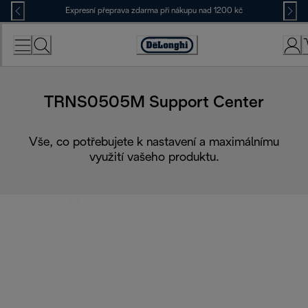
Skip
Expresní přeprava zdarma při nákupu nad 1200 kč
to
Content
Accessibility
Statement
TRNS0505M Support Center
Vše, co potřebujete k nastavení a maximálnímu
využití vašeho produktu.