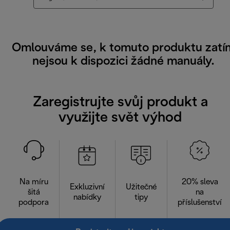
Omlouváme se, k tomuto produktu zatí
nejsou k dispozici žádné manuály.
Zaregistrujte svůj produkt a
využijte svět výhod
Na míru
20% sleva
Exkluzivní
Užitečné
šitá
na
nabídky
tipy
podpora
příslušenství