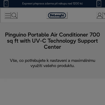
Skip
Expresní přeprava zdarma při nákupu nad 1200 kč
to
Content
Accessibility
Statement
Pinguino Portable Air Conditioner 700
sq ft with UV-C Technology Support
Center
Vše, co potřebujete k nastavení a maximálnímu
využití vašeho produktu.