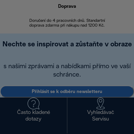
Doprava
Doprava 
Doručení do 4 pracovních dnů. Standartní
doprava zdarma při nákupu nad 1200 Kč.
Vrácení zboží 
Nechte se inspirovat a zůstaňte v obraze
s našimi zprávami a nabídkami přímo ve vaší
schránce.
Přihlásit se k odběru newsletteru
Často kladené
Vyhledávač
dotazy
Servisu