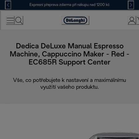
Skip
Expresní přeprava zdarma při nákupu nad 1200 kč
to
Content
Accessibility
Statement
Dedica DeLuxe Manual Espresso
Machine, Cappuccino Maker - Red -
EC685R Support Center
Vše, co potřebujete k nastavení a maximálnímu
využití vašeho produktu.