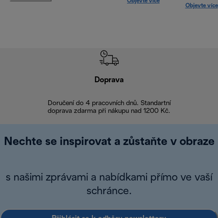
Objevte více
Objevte více
Doprava
Doprava 
Doručení do 4 pracovních dnů. Standartní
doprava zdarma při nákupu nad 1200 Kč.
Vrácení zboží 
Nechte se inspirovat a zůstaňte v obraze
s našimi zprávami a nabídkami přímo ve vaší
schránce.