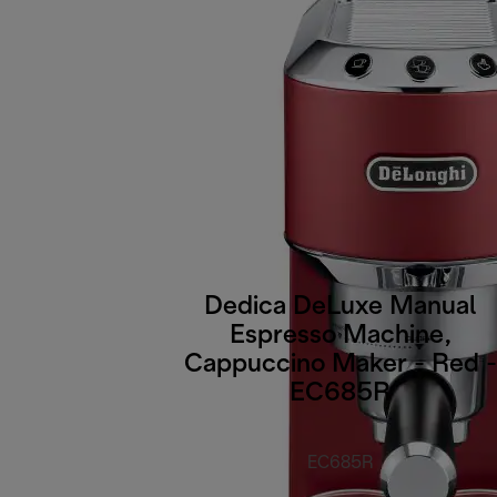
Dedica DeLuxe Manual
Espresso Machine,
Cappuccino Maker - Red -
EC685R
EC685R