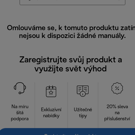
Omlouváme se, k tomuto produktu zatí
nejsou k dispozici žádné manuály.
Zaregistrujte svůj produkt a
využijte svět výhod
Na míru
20% sleva
Exkluzivní
Užitečné
šitá
na
nabídky
tipy
podpora
příslušenství