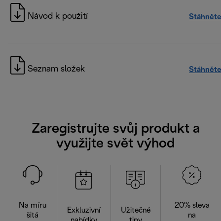
Návod k použití
Stáhněte
Seznam složek
Stáhněte
Zaregistrujte svůj produkt a
využijte svět výhod
Na míru
20% sleva
Exkluzivní
Užitečné
šitá
na
nabídky
tipy