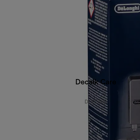
Decalk Care
DLSC500