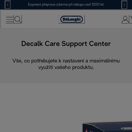
Skip
Expresní přeprava zdarma při nákupu nad 1200 kč
to
Content
Accessibility
Statement
Decalk Care Support Center
Vše, co potřebujete k nastavení a maximálnímu
využití vašeho produktu.