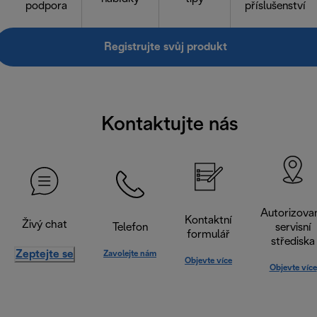
podpora
příslušenství
Registrujte svůj produkt
Kontaktujte nás
Autorizova
Kontaktní
Živý chat
Telefon
servisní
formulář
střediska
Zeptejte se
Zavolejte nám
Objevte více
Objevte více