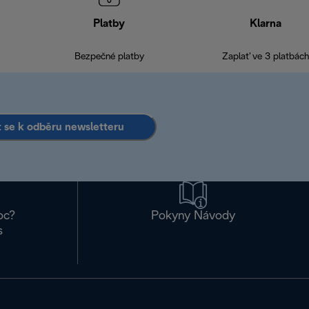
Platby
Klarna
Bezpečné platby
Zaplať ve 3 platbách
it se k odběru newsletteru
oc?
Pokyny Návody
s