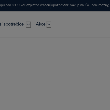
kupu nad 1200 kč
Bezplatné vrácení
Upozornění: Nákup na IČO není možný, 
ší spotřebiče
Akce