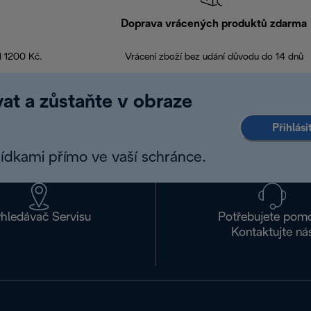
Doprava vrácených produktů zdarma
d 1200 Kč.
Vrácení zboží bez udání důvodu do 14 dnů
at a zůstaňte v obraze
Přihlás
bídkami přímo ve vaší schránce.
hledávač Servisu
Potřebujete pom
Kontaktujte ná