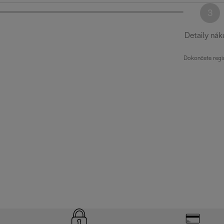
3
Detaily ná
Dokončete regis