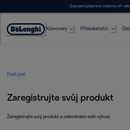
Skip
Expresní přeprava zdarma při ná
to
Content
Kávovary
Příslušenství
Dal
Accessibility
Statement
Přejít zpět
Zaregistrujte svůj produkt
Zaregistrujte svůj produkt a odemkněte svět výhod.