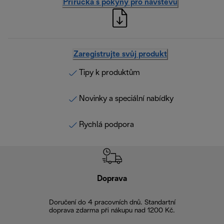
Příručka s pokyny pro návštěvu
Zaregistrujte svůj produkt
Tipy k produktům
Novinky a speciální nabídky
Rychlá podpora
Doprava
Doprava 
Doručení do 4 pracovních dnů. Standartní
doprava zdarma při nákupu nad 1200 Kč.
Vrácení zboží 