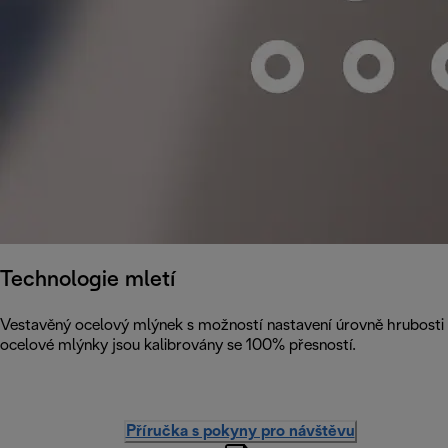
Technologie mletí
Vestavěný ocelový mlýnek s možností nastavení úrovně hrubosti 
ocelové mlýnky jsou kalibrovány se 100% přesností.
Příručka s pokyny pro návštěvu