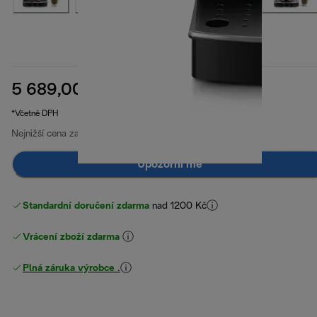
5 689,00 Kč
původní cena 10 109,00 Kč
10 109,00 Kč
(-44 %)
*Včetně DPH
Nejnižší cena za posledních 30 dní
5 689,00 Kč
Upozorni mě
Standardní doručení zdarma
nad 1200 Kč
Vrácení zboží zdarma
Plná záruka výrobce
.