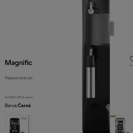
Magnifica S
Repasované plnoautomatické kávovary
ECAM21.118.B-second
Barva
:
Černá