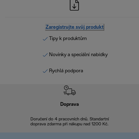
Zaregistrujte svůj produkt
Tipy k produktům
Novinky a speciální nabídky
Rychlá podpora
Doprava
Doprava 
Doručení do 4 pracovních dnů. Standartní
doprava zdarma při nákupu nad 1200 Kč.
Vrácení zboží 