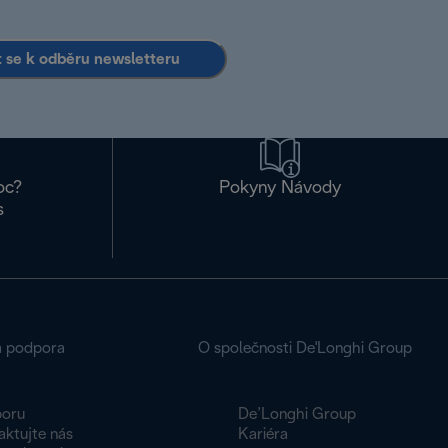
it se k odběru newsletteru
oc?
Pokyny Návody
s
á podpora
O společnosti De'Longhi Group
oru
De’Longhi Group
aktujte nás
Kariéra