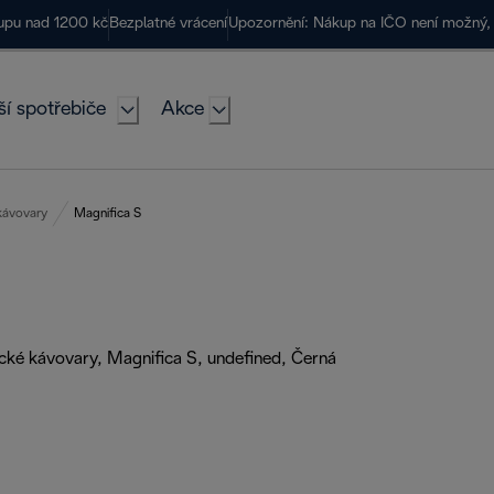
kupu nad 1200 kč
Bezplatné vrácení
Upozornění: Nákup na IČO není možný, 
ší spotřebiče
Akce
kávovary
Magnifica S