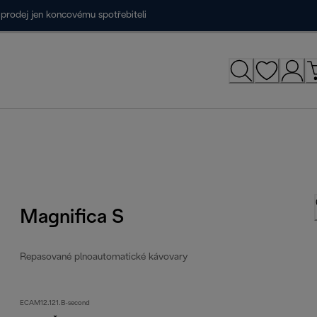
prodej jen koncovému spotřebiteli
Magnifica S
Repasované plnoautomatické kávovary
ECAM12.121.B-second