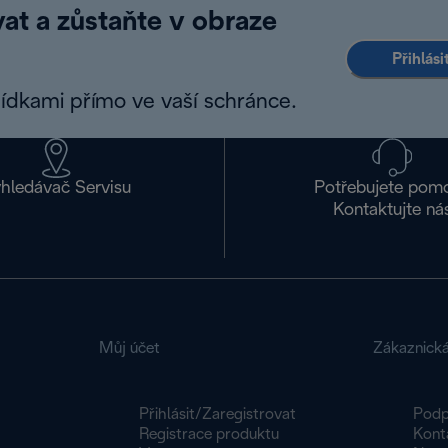
at a zůstaňte v obraze
Přihlás
bídkami přímo ve vaší schránce.
hledávač Servisu
Potřebujete pom
Kontaktujte ná
Můj účet
Zákaznick
Přihlásit/Zaregistrovat
Podp
Registrace produktu
Kont