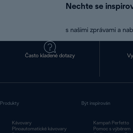
Nechte se inspirov
s našimi zprávami a na
Často kladené dotazy
Vy
Produkty
Být inspirován
Kávovary
Kampaň Perfetto
Plnoautomatické kávovary
Pomoc s výběrem