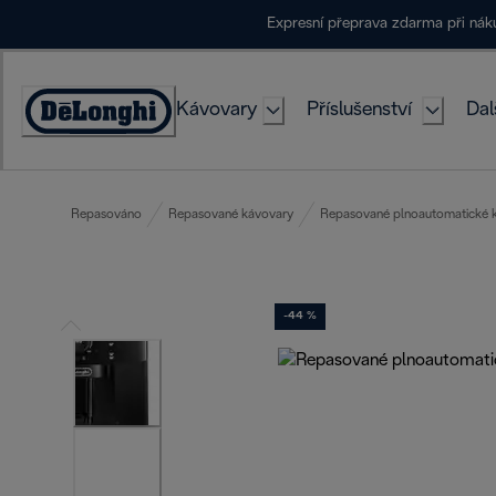
Skip
Expresní přeprava zdarma při ná
to
Content
Kávovary
Příslušenství
Dal
Accessibility
Statement
Repasováno
Repasované kávovary
Repasované plnoautomatické 
-44 %