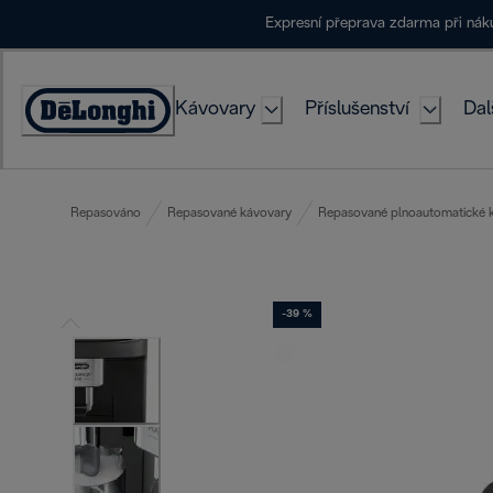
Skip
Expresní přeprava zdarma při ná
to
Content
Kávovary
Příslušenství
Dal
Accessibility
Statement
Repasováno
Repasované kávovary
Repasované plnoautomatické 
-39 %