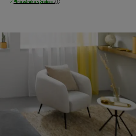
Plná záruka výrobce
.