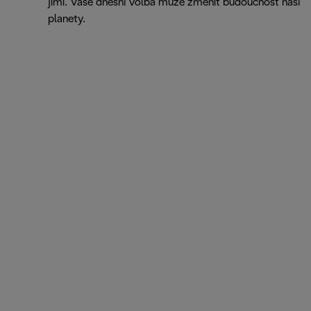
jimi. Vaše dnešní volba může změnit budoucnost naší
planety.