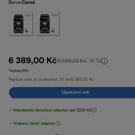
Barva
:
Černá
6 389,00 Kč
původní cena 10 559,0
10 559,00 Kč
(-39 %)
*Včetně DPH
Nejnižší cena za posledních 30 dní
6 389,00 Kč
Upozorni mě
Standardní doručení zdarma
nad 1200 Kč
Vrácení zboží zdarma