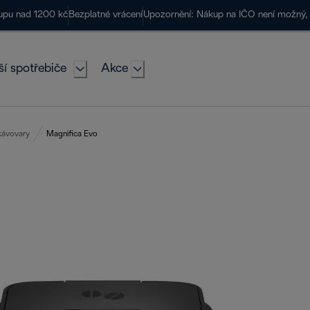
kupu nad 1200 kč
Bezplatné vrácení
Upozornění: Nákup na IČO není možný, 
ší spotřebiče
Akce
kávovary
Magnifica Evo