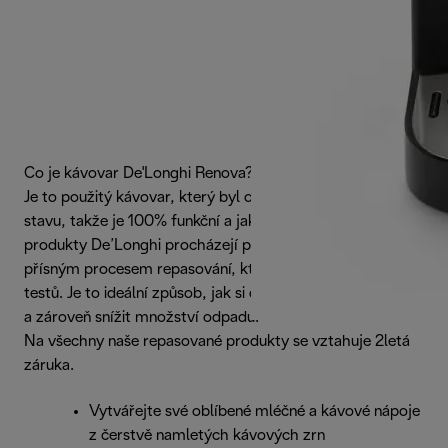
Co je kávovar De'Longhi Renova?
Je to použitý kávovar, který byl obnoven do původního
stavu, takže je 100% funkční a jako nový. Renovované
produkty De’Longhi procházejí před dodáním zákazníkovi
přísným procesem repasování, který sestává z několika
testů. Je to ideální způsob, jak si dokonale vychutnat kávu
a zároveň snížit množství odpadu.
Na všechny naše repasované produkty se vztahuje 2letá
záruka.
Vytvářejte své oblíbené mléčné a kávové nápoje
z čerstvě namletých kávových zrn