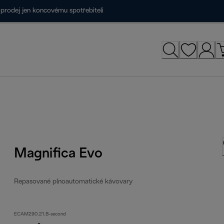
prodej jen koncovému spotřebiteli
Magnifica Evo
Repasované plnoautomatické kávovary
ECAM290.21.B-second