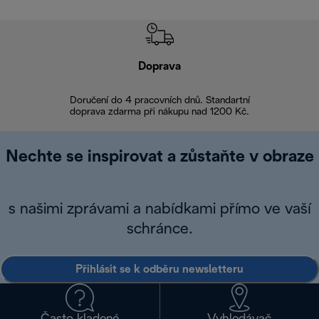
Doprava
Doprava 
Doručení do 4 pracovních dnů. Standartní
doprava zdarma při nákupu nad 1200 Kč.
Vrácení zboží 
Nechte se inspirovat a zůstaňte v obraze
s našimi zprávami a nabídkami přímo ve vaší
schránce.
Přihlásit se k odběru newsletteru