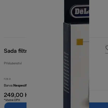
Sada filtrů pro fritézy
Příslušenství
F28-9
Barva
:
Nespecifikované
249,00 Kč
*Včetně DPH
Přidat do košíku