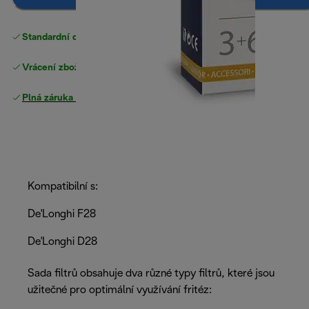
Standardní doručení zdarma
nad 1200 Kč
Vrácení zboží zdarma
Plná záruka výrobce
.
Kompatibilní s:
De'Longhi F28
De'Longhi D28
Sada filtrů obsahuje dva různé typy filtrů, které jsou
užitečné pro optimální využívání fritéz: