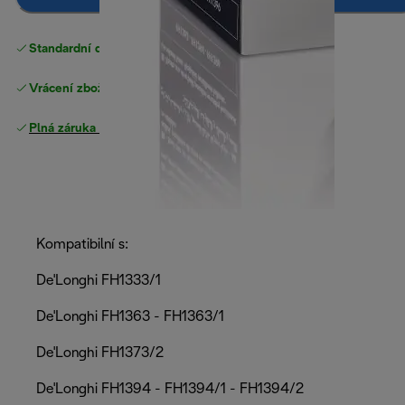
Standardní doručení zdarma
nad 1200 Kč
Vrácení zboží zdarma
Plná záruka výrobce
.
Kompatibilní s:
De'Longhi FH1333/1
De'Longhi FH1363 - FH1363/1
De'Longhi FH1373/2
De'Longhi FH1394 - FH1394/1 - FH1394/2