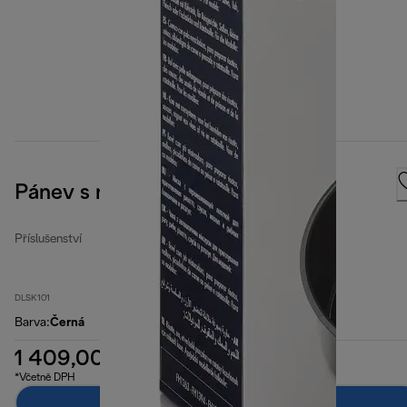
Pánev s mixovací lopatkou
Příslušenství
DLSK101
Barva
:
Černá
1 409,00 Kč
*Včetně DPH
Přidat do košíku