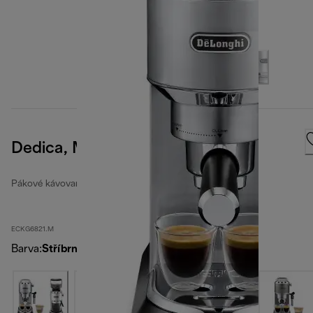
Dedica, Metal
Pákové kávovary na espresso Dedica
ECKG6821.M
Barva
:
Stříbrná