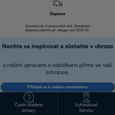
Doprava
Doprava 
Doručení do 4 pracovních dnů. Standartní
doprava zdarma při nákupu nad 1200 Kč.
Vrácení zboží 
Nechte se inspirovat a zůstaňte v obraze
s našimi zprávami a nabídkami přímo ve vaší
schránce.
Přihlásit se k odběru newsletteru
Často kladené
Vyhledávač
dotazy
Servisu