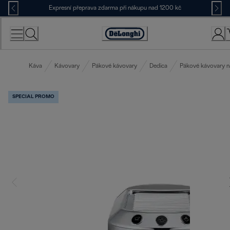
Skip
Expresní přeprava zdarma při nákupu nad 1200 kč
to
Content
Accessibility
Statement
Káva
Kávovary
Pákové kávovary
Dedica
Pákové kávovary n
SPECIAL PROMO