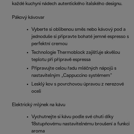
každé kuchyni nádech autentického italského designu.
Pákový kávovar
Vyberte si oblíbenou směs nebo kávový pod a
jednoduše si připravte bohaté jemné espresso s
perfektní cremou
Technologie Thermoblock zajišťuje skvělou
teplotu při přípravě espressa
Připravujte celou řadu mléčných nápojů s
nastavitelným „Cappuccino systémem“
Lesklý kov s povrchovou úpravou z nerezové
oceli
Elektrický mlýnek na kávu
Vychutnejte si kávu podle své chuti díky
18stupňovému nastavitelnému broušení a funkci
aroma