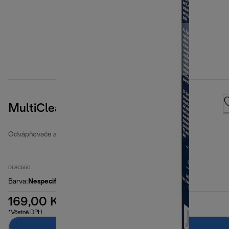
MultiClean
Odvápňovače a vodní filtry
DLSC550
Barva
:
Nespecifikované
169,00 Kč
*Včetně DPH
Přidat do košíku