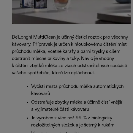
De'Longhi MultiClean je účinný čisticí roztok pro všechny
kávovary. Přípravek je určen k hloubkovému čištění míst
průchodu mléka, včetně karafy a parní trysky s cílem
odstranit mléčné bílkoviny a tuky. Navíc je vhodný
k čištění zbytků mléka ze všech odstranitelných součástí
vašeho spotřebiče, které lze opláchnout.
Vyčistí místa průchodu mléka automatických
kávovarů
Odstraňuje zbytky mléka a účinně čistí vnější
a vyjímatelné části kávovaru
Je vyroben z více než 99 % z biologicky
rozložitelných složek a je šetrný k rukám