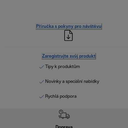
Příručka s pokyny pro návštěvu
Zaregistrujte svůj produkt
Tipy k produktům
Novinky a speciální nabídky
Rychlá podpora
Doprava
Doprava 