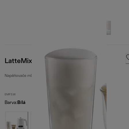
LatteMix
Napěňovače mléka
EMF3.W
Barva
:
Bílá