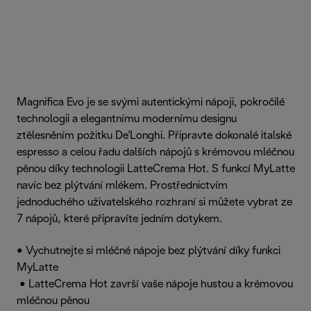
Magnifica Evo je se svými autentickými nápoji, pokročilé
technologii a elegantnímu modernímu designu
ztělesněním požitku De'Longhi. Připravte dokonalé italské
espresso a celou řadu dalších nápojů s krémovou mléčnou
pěnou díky technologii LatteCrema Hot. S funkcí MyLatte
navíc bez plýtvání mlékem. Prostřednictvím
jednoduchého uživatelského rozhraní si můžete vybrat ze
7 nápojů, které připravíte jedním dotykem.
• Vychutnejte si mléčné nápoje bez plýtvání díky funkci
MyLatte
• LatteCrema Hot završí vaše nápoje hustou a krémovou
mléčnou pěnou