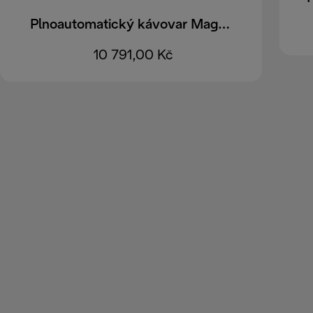
Plnoautomatický kávovar Magnifica Evo ECAM290.81.TB EX:1
10 791,00 Kč