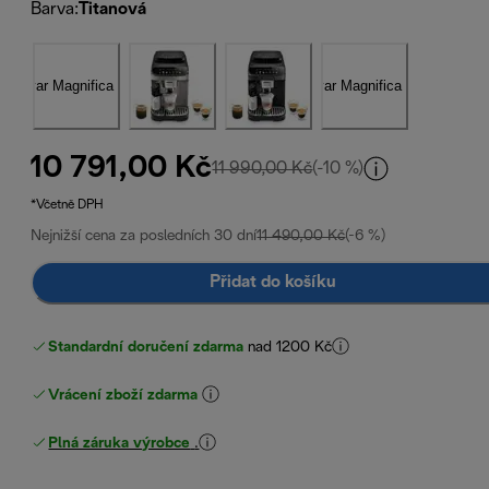
Barva
:
Titanová
10 791,00 Kč
původní cena 11 990,0
11 990,00 Kč
(-10 %)
*Včetně DPH
Nejnižší cena za posledních 30 dní
11 490,00 Kč
(-6 %)
Přidat do košíku
Standardní doručení zdarma
nad 1200 Kč
Vrácení zboží zdarma
Plná záruka výrobce
.