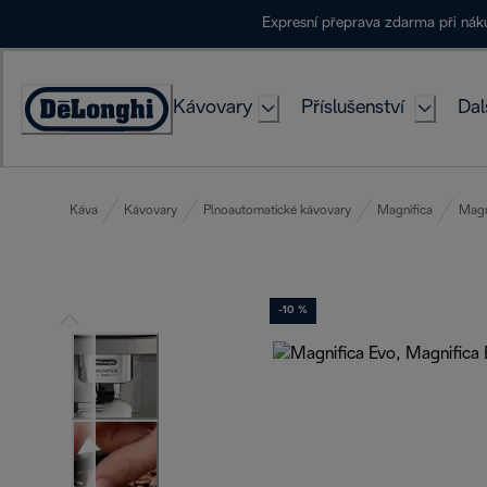
Skip
Expresní přeprava zdarma při ná
to
Content
Kávovary
Příslušenství
Dal
Accessibility
Statement
Káva
Kávovary
Plnoautomatické kávovary
Magnifica
Magn
-10 %