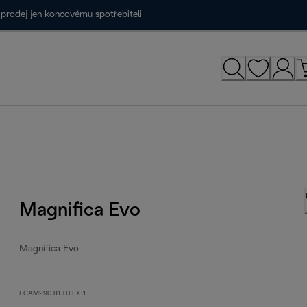
prodej jen koncovému spotřebiteli
Magnifica Evo
Magnifica Evo
ECAM290.81.TB EX:1