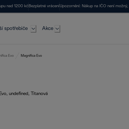
kupu nad 1200 kč
Bezplatné vrácení
Upozornění: Nákup na IČO není možný, 
ší spotřebiče
Akce
ifica Evo
Magnifica Evo