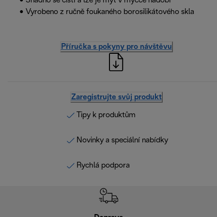
• Snadno se čistí a lze je mýt v myčce nádobí
• Vyrobeno z ručně foukaného borosilikátového skla
Příručka s pokyny pro návštěvu
Zaregistrujte svůj produkt
Tipy k produktům
Novinky a speciální nabídky
Rychlá podpora