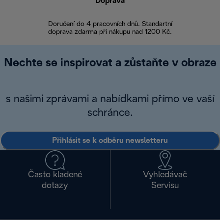
Doprava
Doprava 
Doručení do 4 pracovních dnů. Standartní
doprava zdarma při nákupu nad 1200 Kč.
Vrácení zboží 
Nechte se inspirovat a zůstaňte v obraze
s našimi zprávami a nabídkami přímo ve vaší
schránce.
Přihlásit se k odběru newsletteru
Často kladené
Vyhledávač
dotazy
Servisu