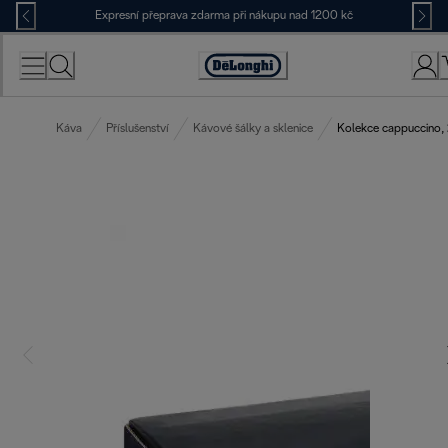
Skip
Expresní přeprava zdarma při nákupu nad 1200 kč
to
Content
Accessibility
Statement
Káva
Příslušenství
Kávové šálky a sklenice
Kolekce cappuccino, 2