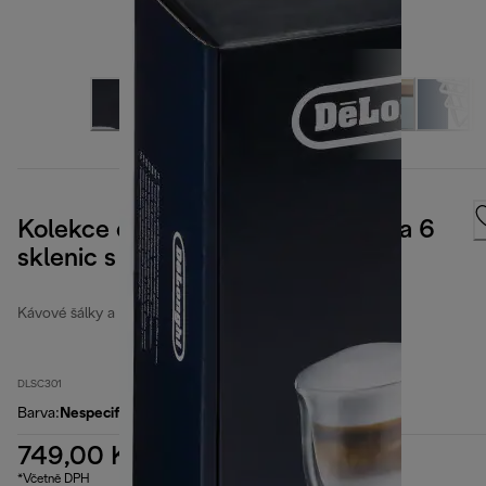
Kolekce cappuccino, 270 ml, sada 6
sklenic s dvojitou stěnou
Kávové šálky a sklenice
DLSC301
Barva
:
Nespecifikované
749,00 Kč
*Včetně DPH