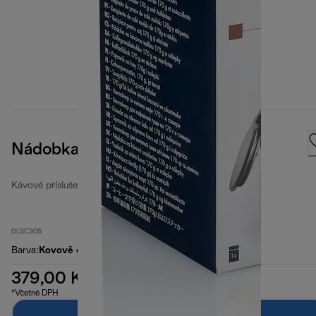
Nádobka na mletou kávu
Kávové příslušenství
DLSC305
Barva
:
Kovově černá
379,00 Kč
*Včetně DPH
Přidat do košíku