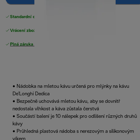
Standardní doručení zdarma
nad 1200 Kč
Vrácení zboží zdarma
Plná záruka výrobce
.
• Nádobka na mletou kávu určená pro mlýnky na kávu
De'Longhi Dedica
• Bezpečně uchovává mletou kávu, aby se dovnitř
nedostala vlhkost a káva zůstala čerstvá
• Součástí balení je 10 nálepek pro odlišení různých druhů
kávy
• Průhledná plastová nádoba s nerezovým a silikonovým
víkem