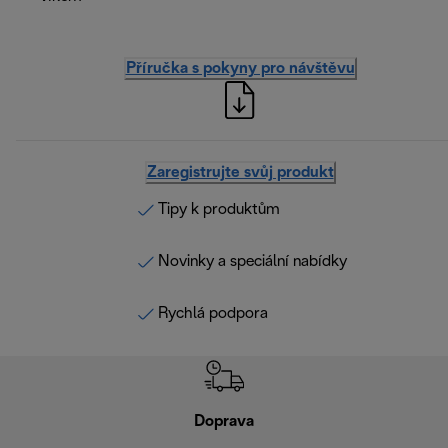
Příručka s pokyny pro návštěvu
Zaregistrujte svůj produkt
Tipy k produktům
Novinky a speciální nabídky
Rychlá podpora
Doprava
Doprava 