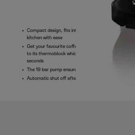
Compact design, fits into any space in your
kitchen with ease
Get your favourite coffee in record time thanks
to its thermoblock which heats the water in 25
seconds
The 19 bar pump ensures perfect results in cup
Automatic shut off after 9 minutes