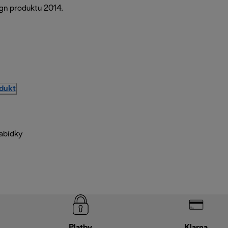
ign produktu 2014.
odukt
nabídky
Platby
Klarna