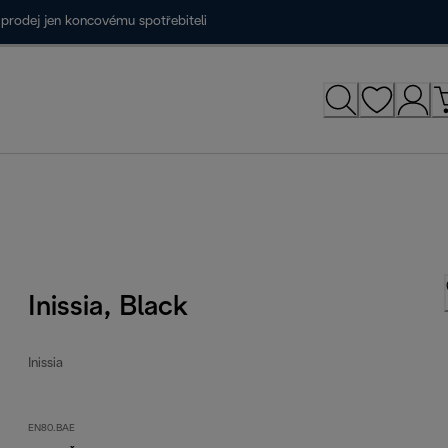
prodej jen koncovému spotřebiteli
Inissia, Black
Inissia
EN80.BAE