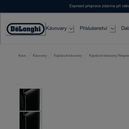
Skip
Expresní přeprava zdarma při ná
to
Content
Kávovary
Příslušenství
Dal
Accessibility
Statement
Káva
Kávovary
Kapslové kávovary
Kapslové kávovary Nespre