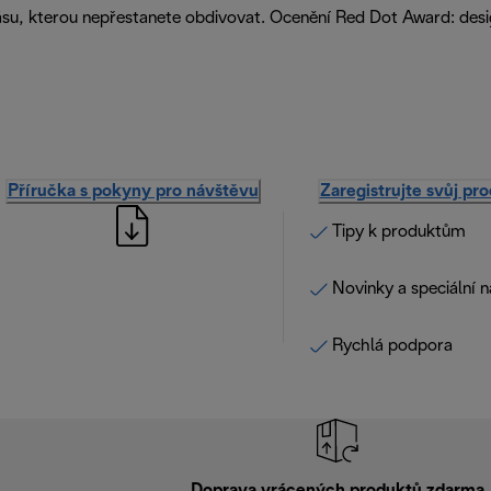
krásu, kterou nepřestanete obdivovat. Ocenění Red Dot Award: des
Příručka s pokyny pro návštěvu
Zaregistrujte svůj pr
Tipy k produktům
Novinky a speciální 
Rychlá podpora
Doprava vrácených produktů zdarma