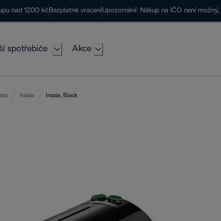
kupu nad 1200 kč
Bezplatné vrácení
Upozornění: Nákup na IČO není možný, 
ší spotřebiče
Akce
sso
Inissia
Inissia, Black