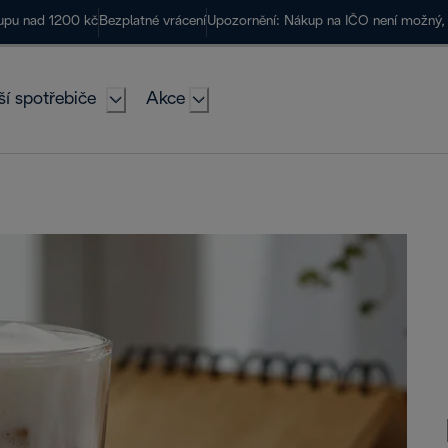
kupu nad 1200 kč
Bezplatné vrácení
Upozornění: Nákup na IČO není možný, 
ší spotřebiče
Akce