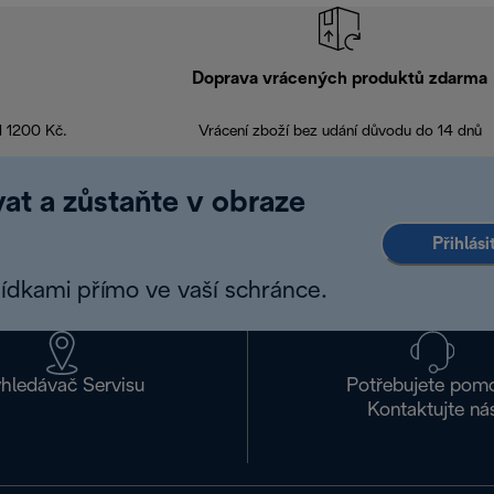
Doprava vrácených produktů zdarma
d 1200 Kč.
Vrácení zboží bez udání důvodu do 14 dnů
at a zůstaňte v obraze
Přihlás
bídkami přímo ve vaší schránce.
hledávač Servisu
Potřebujete pom
Kontaktujte ná