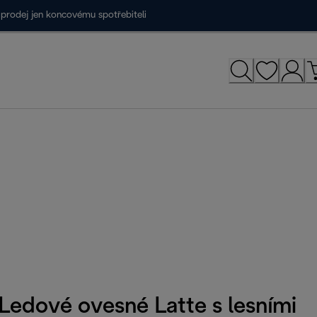
prodej jen koncovému spotřebiteli
Ledové ovesné Latte s lesními