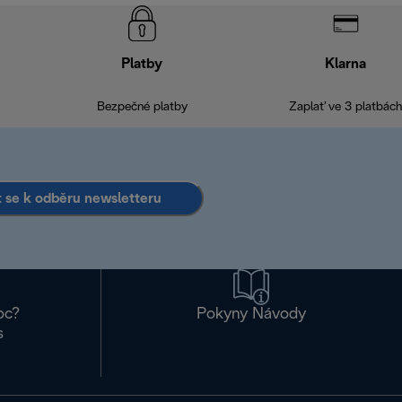
Platby
Klarna
Bezpečné platby
Zaplať ve 3 platbách
it se k odběru newsletteru
oc?
Pokyny Návody
s